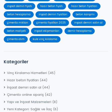
inşaat demiri fiyatı
hazır beton fiyatı
hazır beton fiyatları
beton hesaplama
inşaat demiri fiyatları
beton karışımı
çimento miktarı
çimento fiyatları 2025
inşaat demiri satın al
beton maliyeti
inşaat ekipmanları
demir hesaplama
çimento alım
kule vinç kiralama
Kategoriler
Vinç Kiralama Hizmetleri
(45)
Hazır beton fiyatları
(44)
İnşaat demiri satın al
(44)
Çimento online sipariş
(42)
Yapı ve İnşaat Malzemeleri
(8)
Yeni Kategori: Sağlık ve İlaç
(6)