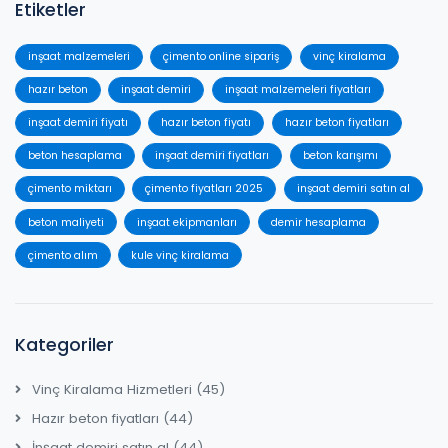
Etiketler
inşaat malzemeleri
çimento online sipariş
vinç kiralama
hazır beton
inşaat demiri
inşaat malzemeleri fiyatları
inşaat demiri fiyatı
hazır beton fiyatı
hazır beton fiyatları
beton hesaplama
inşaat demiri fiyatları
beton karışımı
çimento miktarı
çimento fiyatları 2025
inşaat demiri satın al
beton maliyeti
inşaat ekipmanları
demir hesaplama
çimento alım
kule vinç kiralama
Kategoriler
Vinç Kiralama Hizmetleri
(45)
Hazır beton fiyatları
(44)
İnşaat demiri satın al
(44)