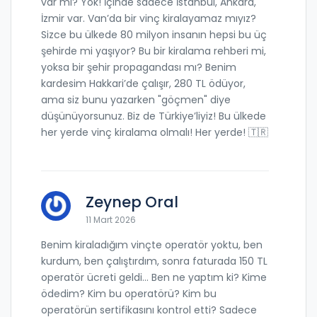
var mı? Yok! İçinde sadece İstanbul, Ankara,
İzmir var. Van’da bir vinç kiralayamaz mıyız?
Sizce bu ülkede 80 milyon insanın hepsi bu üç
şehirde mi yaşıyor? Bu bir kiralama rehberi mi,
yoksa bir şehir propagandası mı? Benim
kardesim Hakkari’de çalışır, 280 TL ödüyor,
ama siz bunu yazarken "göçmen" diye
düşünüyorsunuz. Biz de Türkiye’liyiz! Bu ülkede
her yerde vinç kiralama olmalı! Her yerde! 🇹🇷
Zeynep Oral
11 Mart 2026
Benim kiraladığım vinçte operatör yoktu, ben
kurdum, ben çalıştırdım, sonra faturada 150 TL
operatör ücreti geldi... Ben ne yaptım ki? Kime
ödedim? Kim bu operatörü? Kim bu
operatörün sertifikasını kontrol etti? Sadece