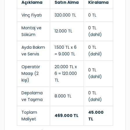
Açıklama
Satın Alma
Kiralama
Vinç Fiyatı
320.000 TL
0 TL
Montaj ve
0 TL
12.000 TL
Söküm
(dahil)
Ayda Bakım
1.500 TL x 6
0 TL
ve Servis
= 9.000 TL
(dahil)
Operatör
20.000 TL x
0 TL
Maaşı (2
6 = 120.000
(dahil)
kişi)
TL
Depolama
0 TL
8.000 TL
ve Taşıma
(dahil)
Toplam
45.000
469.000 TL
Maliyet
TL