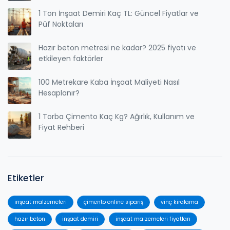
1 Ton İnşaat Demiri Kaç TL: Güncel Fiyatlar ve
Püf Noktaları
Hazır beton metresi ne kadar? 2025 fiyatı ve
etkileyen faktörler
100 Metrekare Kaba İnşaat Maliyeti Nasıl
Hesaplanır?
1 Torba Çimento Kaç Kg? Ağırlık, Kullanım ve
Fiyat Rehberi
Etiketler
inşaat malzemeleri
çimento online sipariş
vinç kiralama
hazır beton
inşaat demiri
inşaat malzemeleri fiyatları