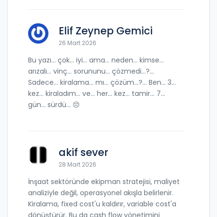
Elif Zeynep Gemici
26 Mart 2026
Bu yazı... çok... iyi... ama... neden... kimse...
arızalı... vinç... sorununu... çözmedi...?...
Sadece... kiralama... mı... çözüm...?... Ben... 3...
kez... kiraladım... ve... her... kez... tamir... 7...
gün... sürdü... 😔
akif sever
28 Mart 2026
İnşaat sektöründe ekipman stratejisi, maliyet
analiziyle değil, operasyonel akışla belirlenir.
Kiralama, fixed cost'u kaldırır, variable cost'a
dönüştürür. Bu da cash flow yönetimini