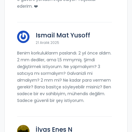
ederim. ❤️
Ismail Mat Yusoff
21 Aralık 2025
Benim korkuluklarım paslandı. 2 yıl önce aldım.
2 mm dediler, ama 1,5 mmymiş. Şimdi
değiştirmek istiyorum. Ne yapmalıyım? 3
satıcıya mı sormalıyım? Galvanizli mi
almalıyım? 2 mm mi? Ne kadar para vermem
gerekir? Bana basitçe söyleyebilir misiniz? Ben
sadece bir ev sahibiyim, mühendis değilim.
Sadece güvenli bir şey istiyorum.
İlyas Enes N