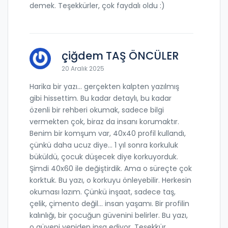
demek. Teşekkürler, çok faydalı oldu :)
çiğdem TAŞ ÖNCÜLER
20 Aralık 2025
Harika bir yazı... gerçekten kalpten yazılmış
gibi hissettim. Bu kadar detaylı, bu kadar
özenli bir rehberi okumak, sadece bilgi
vermekten çok, biraz da insanı korumaktır.
Benim bir komşum var, 40x40 profil kullandı,
çünkü daha ucuz diye... 1 yıl sonra korkuluk
büküldü, çocuk düşecek diye korkuyorduk.
Şimdi 40x60 ile değiştirdik. Ama o süreçte çok
korktuk. Bu yazı, o korkuyu önleyebilir. Herkesin
okuması lazım. Çünkü inşaat, sadece taş,
çelik, çimento değil... insan yaşamı. Bir profilin
kalınlığı, bir çocuğun güvenini belirler. Bu yazı,
o güveni yeniden inşa ediyor. Teşekkür