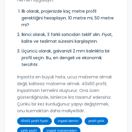
İlk olarak, projenizde kaç metre profil
gerektiğini hesaplayın. 10 metre mi, 50 metre
mi?
İkinci olarak, 3 farklı satıcıdan teklif alın. Fiyat,
kalite ve teslimat süresini karşılaştırın.
Üçüncü olarak, galvanizli 2 mm kalınlıkta bir
profil seçin. Bu, en dengeli ve ekonomik
tercihtir.
İnşaatta en büyük hata, ucuz malzeme almak
değil, kalitesiz malzeme almak. 40x60 profil,
inşaatınızın temelini oluşturur. Ona özen
gösterdiğinizde, binlerce lira tasarruf edersiniz.
Çünkü bir kez kurduğunuz yapıyı değiştirmek,
onu kurmaktan daha maliyetlidir.
40x60 profil fiyatı
inşaat demiri
profil çelik
çelik profil
inşaat malzemeleri