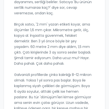
dayanımını, sertliği belirler. Satıcıya 'Bu ürünün
sertlik numarası kaç?' diye sor, cevap
veremezse, ondan kaç.
Birçok satıcı, '2 mm' yazan etiketi koyar, ama
ölçümler 1,6 mm çıkar. Mikrometre getir, ölç,
kopya al. İnşaatta güvenmek, felaket
demektir. Ben 3 yıl önce böyle bir şey
yaşadım. 60 metre 2 mm diye aldım, 1,5 mm
çıktı. Çatı kirişlerinde 3 ay sonra sesler başladı.
Şimdi tamir ediyorum. Daha ucuz mu? Hayır.
Daha pahalı. Çok daha pahalı.
Galvanizli profillerde çinko kalınlığı 8-12 mikron
olmalı. Yoksa 1 yıl sonra pas başlar. Boya ile
kaplanmış siyah çelikleri de görmüşüm. Boya
6 ayda soyulur, alttaki çelik ise hemen
paslanır. Bu tür 'dönüşüm'leri kimse görmüyor
ama senin evin çatısı görüyor. Uzun vadede,
kaliteye ödenen para, bir kereye mahsus bir