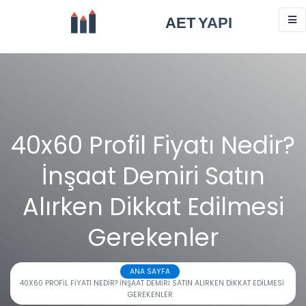
40x60 Profil Fiyatı Nedir?
İnşaat Demiri Satın
Alırken Dikkat Edilmesi
Gerekenler
ANA SAYFA
40X60 PROFIL FIYATI NEDIR? İNŞAAT DEMIRI SATIN ALIRKEN DIKKAT EDILMESI
GEREKENLER