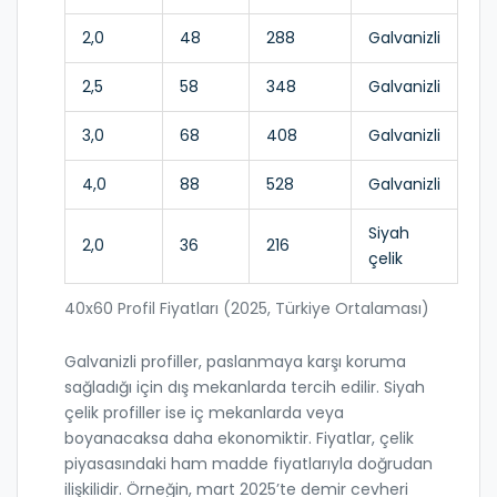
2,0
48
288
Galvanizli
2,5
58
348
Galvanizli
3,0
68
408
Galvanizli
4,0
88
528
Galvanizli
Siyah
2,0
36
216
çelik
40x60 Profil Fiyatları (2025, Türkiye Ortalaması)
Galvanizli profiller, paslanmaya karşı koruma
sağladığı için dış mekanlarda tercih edilir. Siyah
çelik profiller ise iç mekanlarda veya
boyanacaksa daha ekonomiktir. Fiyatlar, çelik
piyasasındaki ham madde fiyatlarıyla doğrudan
ilişkilidir. Örneğin, mart 2025’te demir cevheri