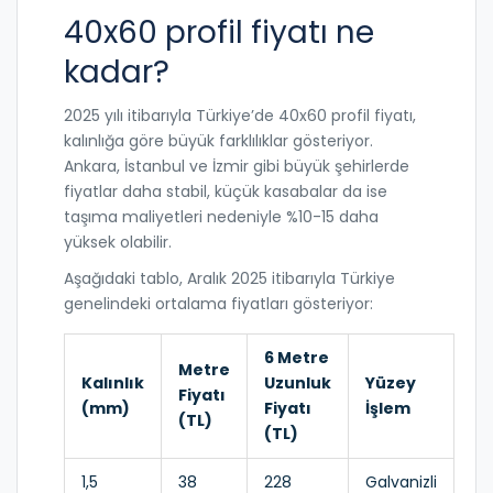
40x60 profil fiyatı ne
kadar?
2025 yılı itibarıyla Türkiye’de 40x60 profil fiyatı,
kalınlığa göre büyük farklılıklar gösteriyor.
Ankara, İstanbul ve İzmir gibi büyük şehirlerde
fiyatlar daha stabil, küçük kasabalar da ise
taşıma maliyetleri nedeniyle %10-15 daha
yüksek olabilir.
Aşağıdaki tablo, Aralık 2025 itibarıyla Türkiye
genelindeki ortalama fiyatları gösteriyor:
6 Metre
Metre
Kalınlık
Uzunluk
Yüzey
Fiyatı
(mm)
Fiyatı
İşlem
(TL)
(TL)
1,5
38
228
Galvanizli