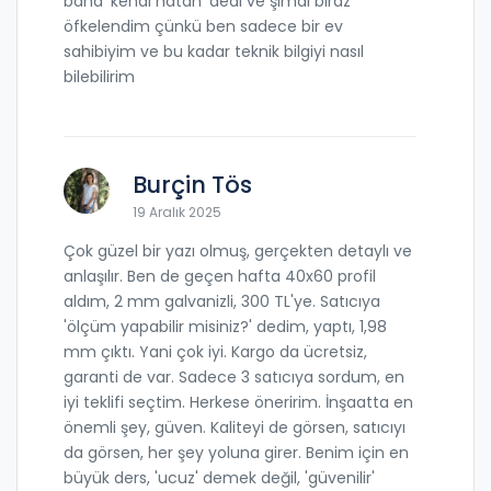
bana 'kendi hatan' dedi ve şimdi biraz
öfkelendim çünkü ben sadece bir ev
sahibiyim ve bu kadar teknik bilgiyi nasıl
bilebilirim
Burçin Tös
19 Aralık 2025
Çok güzel bir yazı olmuş, gerçekten detaylı ve
anlaşılır. Ben de geçen hafta 40x60 profil
aldım, 2 mm galvanizli, 300 TL'ye. Satıcıya
'ölçüm yapabilir misiniz?' dedim, yaptı, 1,98
mm çıktı. Yani çok iyi. Kargo da ücretsiz,
garanti de var. Sadece 3 satıcıya sordum, en
iyi teklifi seçtim. Herkese öneririm. İnşaatta en
önemli şey, güven. Kaliteyi de görsen, satıcıyı
da görsen, her şey yoluna girer. Benim için en
büyük ders, 'ucuz' demek değil, 'güvenilir'