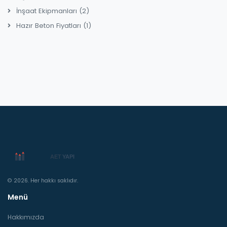
İnşaat Ekipmanları
(2)
Hazır Beton Fiyatları
(1)
© 2026. Her hakkı saklıdır.
Menü
Hakkımızda