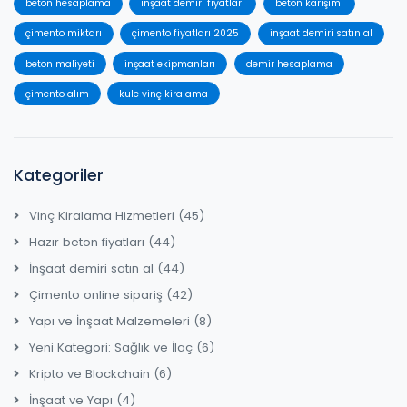
beton hesaplama
inşaat demiri fiyatları
beton karışımı
çimento miktarı
çimento fiyatları 2025
inşaat demiri satın al
beton maliyeti
inşaat ekipmanları
demir hesaplama
çimento alım
kule vinç kiralama
Kategoriler
Vinç Kiralama Hizmetleri
(45)
Hazır beton fiyatları
(44)
İnşaat demiri satın al
(44)
Çimento online sipariş
(42)
Yapı ve İnşaat Malzemeleri
(8)
Yeni Kategori: Sağlık ve İlaç
(6)
Kripto ve Blockchain
(6)
İnşaat ve Yapı
(4)