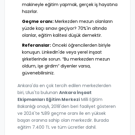
makineyle eğitim yapmak, gerçek iş hayatına
hazırlar.
Geçme oranı:
Merkezden mezun olanların
yüzde kaçı sınavı geçiyor? 70%'in altında
olanlar, eğitim kalitesi düşük demektir.
Referanslar:
Önceki öğrencilerden biriyle
konuşun. LinkedIn'de veya yerel inşaat
şirketlerinde sorun. “Bu merkezden mezun
oldum, işe girdim” diyenler varsa,
güvenebilirsiniz.
Ankara'da en çok tercih edilen merkezlerden
biri, Ulus'ta bulunan
Ankara İnşaat
Ekipmanları Eğitim Merkezi
Milli Eğitim
Bakanlığı onaylı, 2018'den beri faaliyet gösteren
ve 2024'te %89 geçme oranı ile en yüksek
başarı oranına sahip olan merkezdir
.
Burada
eğitim 7.400 TL ve tüm ücretler dahil.