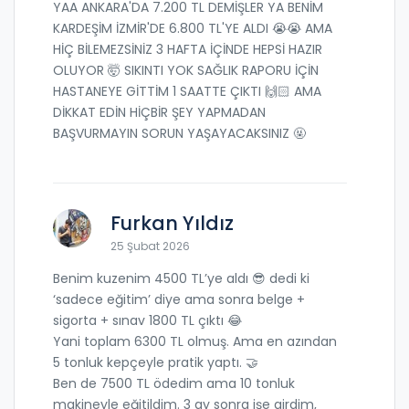
YAA ANKARA'DA 7.200 TL DEMİŞLER YA BENİM
KARDEŞİM İZMİR'DE 6.800 TL'YE ALDI 😭😭 AMA
HİÇ BİLEMEZSİNİZ 3 HAFTA İÇİNDE HEPSİ HAZIR
OLUYOR 🤯 SIKINTI YOK SAĞLIK RAPORU İÇİN
HASTANEYE GİTTİM 1 SAATTE ÇIKTI 🙌🏻 AMA
DİKKAT EDİN HİÇBİR ŞEY YAPMADAN
BAŞVURMAYIN SORUN YAŞAYACAKSINIZ 🤬
Furkan Yıldız
25 Şubat 2026
Benim kuzenim 4500 TL’ye aldı 😎 dedi ki
‘sadece eğitim’ diye ama sonra belge +
sigorta + sınav 1800 TL çıktı 😂
Yani toplam 6300 TL olmuş. Ama en azından
5 tonluk kepçeyle pratik yaptı. 🤝
Ben de 7500 TL ödedim ama 10 tonluk
makineyle eğitildim. 3 ay sonra işe girdim,