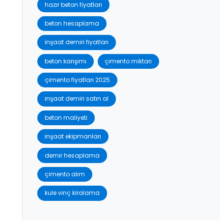
hazır beton fiyatları
beton hesaplama
inşaat demiri fiyatları
beton karışımı
çimento miktarı
çimento fiyatları 2025
inşaat demiri satın al
beton maliyeti
inşaat ekipmanları
demir hesaplama
çimento alım
kule vinç kiralama