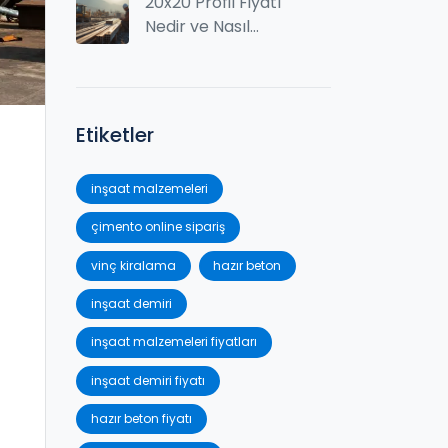
Faktörler
20x20 Profil Fiyatı
Nedir ve Nasıl
Hesaplanır?
Etiketler
inşaat malzemeleri
çimento online sipariş
vinç kiralama
hazır beton
inşaat demiri
inşaat malzemeleri fiyatları
inşaat demiri fiyatı
hazır beton fiyatı