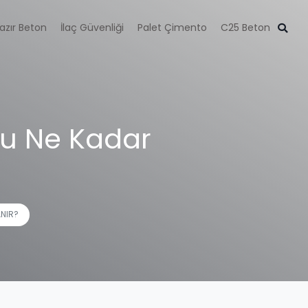
azır Beton
İlaç Güvenliği
Palet Çimento
C25 Beton
nu Ne Kadar
ANIR?