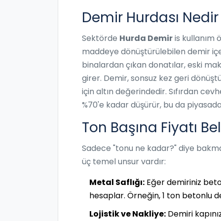
Demir Hurdası Nedir
Sektörde
Hurda Demir
is
kullanım 
maddeye dönüştürülebilen demir içe
binalardan çıkan donatılar, eski ma
girer. Demir, sonsuz kez geri dönüşt
için altın değerindedir. Sıfırdan cev
%70'e kadar düşürür, bu da piyasada s
Ton Başına Fiyatı Beli
Sadece "tonu ne kadar?" diye bakmak si
üç temel unsur vardır:
Metal Saflığı:
Eğer demiriniz beton
hesaplar. Örneğin, 1 ton betonlu d
Lojistik ve Nakliye:
Demiri kapınız