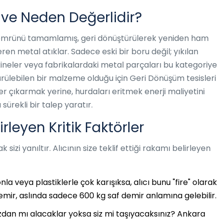
 ve Neden Değerlidir?
ömrünü tamamlamış, geri dönüştürülerek yeniden ham
ren metal atıklar
.
Sadece eski bir boru değil; yıkılan
kineler veya fabrikalardaki metal parçaları bu kategoriye
ürülebilen bir malzeme olduğu için
Geri Dönüşüm
tesisleri
her çıkarmak yerine, hurdaları eritmek enerji maliyetini
ürekli bir talep yaratır.
rleyen Kritik Faktörler
zi yanıltır. Alıcının size teklif ettiği rakamı belirleyen
la veya plastiklerle çok karışıksa, alıcı bunu "fire" olarak
emir, aslında sadece 600 kg saf demir anlamına gelebilir.
dan mı alacaklar yoksa siz mi taşıyacaksınız? Ankara