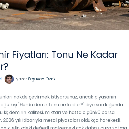
r Fiyatları: Tonu Ne Kadar
r?
al
yazar
Erguvan Ozak
bunları nakde çevirmek istiyorsunuz, ancak piyasanın
 Çoğu kişi "Hurda demir tonu ne kadar?" diye sorduğunda
 ki; demirin kalitesi, miktarı ve hatta o günkü borsa
 2026 yılı itibarıyla metal piyasaları oldukça hareketli.
anız, elinizdeki değerli malzemeyi çok daha ucuza satma