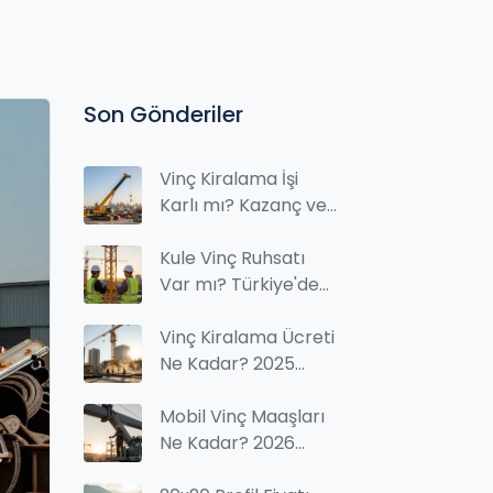
Son Gönderiler
Vinç Kiralama İşi
Karlı mı? Kazanç ve
Risk Analizi
Kule Vinç Ruhsatı
Var mı? Türkiye'de
Kule Vinç Kullanım
İzinleri ve
Vinç Kiralama Ücreti
Gereklilikler
Ne Kadar? 2025
Güncel Fiyatlar ve
Hesaplama Yöntemi
Mobil Vinç Maaşları
Ne Kadar? 2026
Güncel Ücretler ve