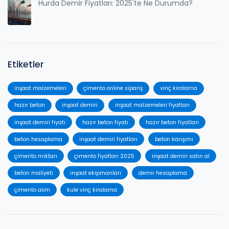
Hurda Demir Fiyatları: 2025'te Ne Durumda?
Etiketler
inşaat malzemeleri
çimento online sipariş
vinç kiralama
hazır beton
inşaat demiri
inşaat malzemeleri fiyatları
inşaat demiri fiyatı
hazır beton fiyatı
hazır beton fiyatları
beton hesaplama
inşaat demiri fiyatları
beton karışımı
çimento miktarı
çimento fiyatları 2025
inşaat demiri satın al
beton maliyeti
inşaat ekipmanları
demir hesaplama
çimento alım
kule vinç kiralama