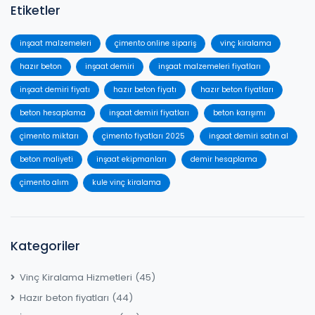
Etiketler
inşaat malzemeleri
çimento online sipariş
vinç kiralama
hazır beton
inşaat demiri
inşaat malzemeleri fiyatları
inşaat demiri fiyatı
hazır beton fiyatı
hazır beton fiyatları
beton hesaplama
inşaat demiri fiyatları
beton karışımı
çimento miktarı
çimento fiyatları 2025
inşaat demiri satın al
beton maliyeti
inşaat ekipmanları
demir hesaplama
çimento alım
kule vinç kiralama
Kategoriler
Vinç Kiralama Hizmetleri
(45)
Hazır beton fiyatları
(44)