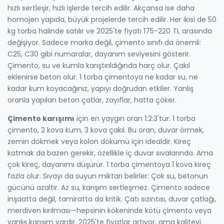
hızlı sertleşir, hızlı işlerde tercih edilir. Akçansa ise daha
homojen yapıda, büyük projelerde tercih edilir. Her ikisi de 50
kg torba halinde satılır ve 2025'te fiyatı 175-220 TL arasında
değişiyor. Sadece marka değil,
çimento sınıfı
da önemli:
C25, C30 gibi numaralar, dayanım seviyesini gösterir.
Çimento, su ve kumla karıştırıldığında harç olur. Çakıl
eklenirse beton olur. 1 torba çimentoya ne kadar su, ne
kadar kum koyacağınız, yapıyı doğrudan etkiler. Yanlış
oranla yapılan beton çatlar, zayıflar, hatta çöker.
Çimento karışımı
için en yaygın oran 1:2:3'tür: 1 torba
çimento, 2 kova kum, 3 kova çakıl. Bu oran, duvar örmek,
zemin dökmek veya kolon dökümü için idealdir. Kireç
katmak da bazen gerekir, özellikle iç duvar sıvalarında. Ama
çok kireç, dayanımı düşürür. 1 torba çimentoya 1 kova kireç
fazla olur. Sıvayı da suyun miktarı belirler: Çok su, betonun
gücünü azaltır. Az su, karışım sertleşmez.
Çimento sadece
inşaatta değil, tamiratta da kritik. Çatı sızıntısı, duvar çatlağı,
merdiven kırılması—hepsinin kökeninde kötü çimento veya
yanlış karışım vardır. 2025'te fiyatlar artıyor, ama kaliteyi