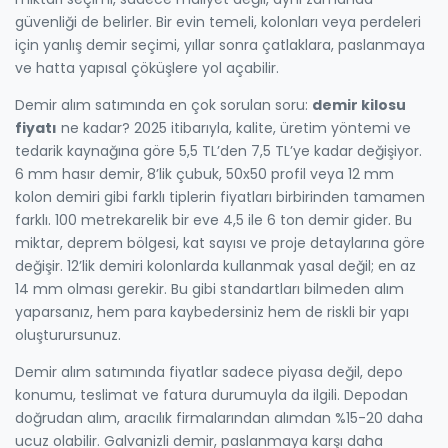
güvenliği de belirler. Bir evin temeli, kolonları veya perdeleri
için yanlış demir seçimi, yıllar sonra çatlaklara, paslanmaya
ve hatta yapısal çöküşlere yol açabilir.
Demir alım satımında en çok sorulan soru:
demir kilosu
fiyatı
ne kadar? 2025 itibarıyla, kalite, üretim yöntemi ve
tedarik kaynağına göre 5,5 TL’den 7,5 TL’ye kadar değişiyor.
6 mm hasır demir, 8’lik çubuk, 50x50 profil veya 12 mm
kolon demiri gibi farklı tiplerin fiyatları birbirinden tamamen
farklı. 100 metrekarelik bir eve 4,5 ile 6 ton demir gider. Bu
miktar, deprem bölgesi, kat sayısı ve proje detaylarına göre
değişir. 12’lik demiri kolonlarda kullanmak yasal değil; en az
14 mm olması gerekir. Bu gibi standartları bilmeden alım
yaparsanız, hem para kaybedersiniz hem de riskli bir yapı
oluşturursunuz.
Demir alım satımında fiyatlar sadece piyasa değil, depo
konumu, teslimat ve fatura durumuyla da ilgili. Depodan
doğrudan alım, aracılık firmalarından alımdan %15-20 daha
ucuz olabilir. Galvanizli demir, paslanmaya karşı daha