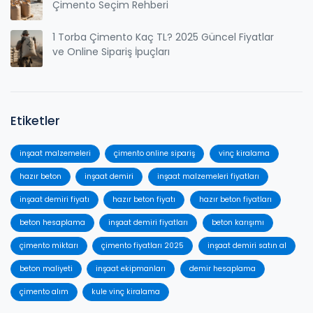
Çimento Seçim Rehberi
1 Torba Çimento Kaç TL? 2025 Güncel Fiyatlar
ve Online Sipariş İpuçları
Etiketler
inşaat malzemeleri
çimento online sipariş
vinç kiralama
hazır beton
inşaat demiri
inşaat malzemeleri fiyatları
inşaat demiri fiyatı
hazır beton fiyatı
hazır beton fiyatları
beton hesaplama
inşaat demiri fiyatları
beton karışımı
çimento miktarı
çimento fiyatları 2025
inşaat demiri satın al
beton maliyeti
inşaat ekipmanları
demir hesaplama
çimento alım
kule vinç kiralama