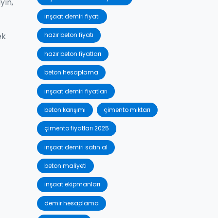
yın,
inşaat demiri fiyatı
ek
hazır beton fiyatı
hazır beton fiyatları
beton hesaplama
inşaat demiri fiyatları
beton karışımı
çimento miktarı
çimento fiyatları 2025
inşaat demiri satın al
beton maliyeti
inşaat ekipmanları
demir hesaplama