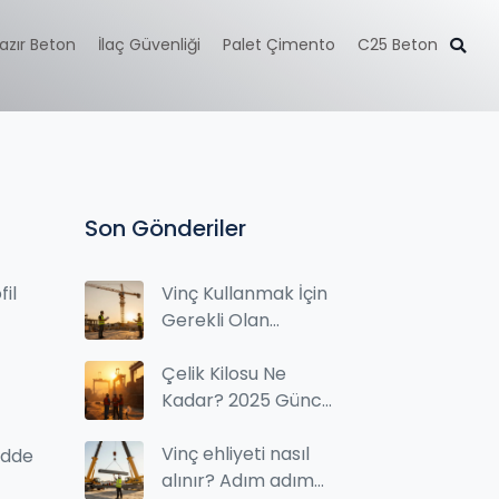
azır Beton
İlaç Güvenliği
Palet Çimento
C25 Beton
Son Gönderiler
fil
Vinç Kullanmak İçin
Gerekli Olan
Belgeler ve MYK
Süreci
Çelik Kilosu Ne
Kadar? 2025 Güncel
Çelik Fiyatları
(Türlere Göre
Vinç ehliyeti nasıl
adde
TL/kg)
alınır? Adım adım