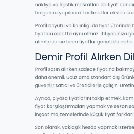
nakliye ve lojistik masrafları da fiyat band
bölgelere yapılacak teslimatlar ekstra ücre
Profil boyutu ve kalınlığı da fiyat üzerinde
fiyatları elbette aynı olmaz. İhtiyacınıza 
alımlarda ise birim fiyatlar genellikle dah
Demir Profil Alırken D
Profil satın alırken sadece fiyatına bakma
daha önemli. Ucuz ama standart dışı ürünler
güvenilir satıcı ve üreticilerle çalışın. Üre
Ayrıca, piyasa fiyatlarını takip etmek, ka
fiyat karşılaştırmaları yapmak ve sezon son
inşaat malzemelerinde küçük fiyat farkları b
Son olarak, yaklaşık hesap yapmak isterseni