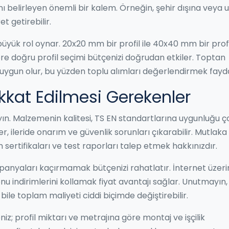
ını belirleyen önemli bir kalem. Örneğin, şehir dışına veya 
t getirebilir.
 büyük rol oynar. 20x20 mm bir profil ile 40x40 mm bir profi
göre doğru profil seçimi bütçenizi doğrudan etkiler. Toptan
a uygun olur, bu yüzden toplu alımları değerlendirmek fayda
ikkat Edilmesi Gerekenler
yın. Malzemenin kalitesi, TS EN standartlarına uygunluğu ç
, ileride onarım ve güvenlik sorunları çıkarabilir. Mutlaka
tim sertifikaları ve test raporları talep etmek hakkınızdır.
mpanyaları kaçırmamak bütçenizi rahatlatır. İnternet üzer
u indirimlerini kollamak fiyat avantajı sağlar. Unutmayın,
ile toplam maliyeti ciddi biçimde değiştirebilir.
z; profil miktarı ve metrajına göre montaj ve işçilik