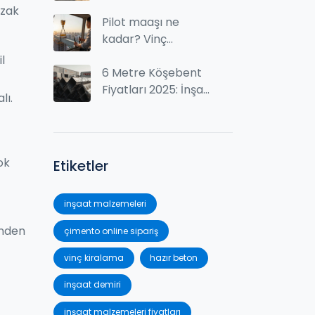
süreç ve gerekli
uzak
belgeler
Pilot maaşı ne
kadar? Vinç
operatörlerinin
l
maaşları 2025'te ne
6 Metre Köşebent
kadar?
Fiyatları 2025: İnşaat
lı.
Demiri Satın Alırken
Ne Ödemeniz
Gerekiyor?
ok
Etiketler
inşaat malzemeleri
inden
çimento online sipariş
vinç kiralama
hazır beton
inşaat demiri
inşaat malzemeleri fiyatları