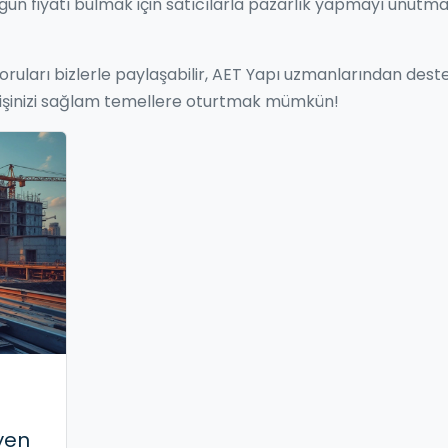
gun fiyatı bulmak için satıcılarla pazarlık yapmayı unutma
 soruları bizlerle paylaşabilir, AET Yapı uzmanlarından dest
ı ile işinizi sağlam temellere oturtmak mümkün!
eyen