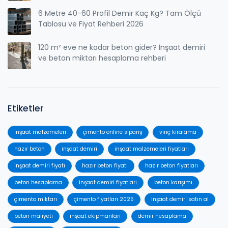
6 Metre 40-60 Profil Demir Kaç Kg? Tam Ölçü
Tablosu ve Fiyat Rehberi 2026
120 m² eve ne kadar beton gider? İnşaat demiri
ve beton miktarı hesaplama rehberi
Etiketler
inşaat malzemeleri
çimento online sipariş
vinç kiralama
hazır beton
inşaat demiri
inşaat malzemeleri fiyatları
inşaat demiri fiyatı
hazır beton fiyatı
hazır beton fiyatları
beton hesaplama
inşaat demiri fiyatları
beton karışımı
çimento miktarı
çimento fiyatları 2025
inşaat demiri satın al
beton maliyeti
inşaat ekipmanları
demir hesaplama