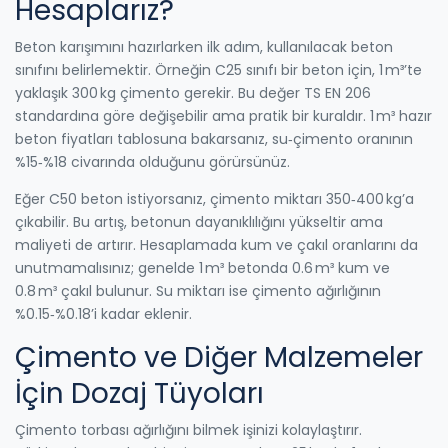
Hesaplarız?
Beton karışımını hazırlarken ilk adım, kullanılacak beton
sınıfını belirlemektir. Örneğin C25 sınıfı bir beton için, 1 m³’te
yaklaşık 300 kg çimento gerekir. Bu değer TS EN 206
standardına göre değişebilir ama pratik bir kuraldır. 1 m³ hazır
beton fiyatları tablosuna bakarsanız, su‑çimento oranının
%15‑%18 civarında olduğunu görürsünüz.
Eğer C50 beton istiyorsanız, çimento miktarı 350‑400 kg’a
çıkabilir. Bu artış, betonun dayanıklılığını yükseltir ama
maliyeti de artırır. Hesaplamada kum ve çakıl oranlarını da
unutmamalısınız; genelde 1 m³ betonda 0.6 m³ kum ve
0.8 m³ çakıl bulunur. Su miktarı ise çimento ağırlığının
%0.15‑%0.18’i kadar eklenir.
Çimento ve Diğer Malzemeler
İçin Dozaj Tüyoları
Çimento torbası ağırlığını bilmek işinizi kolaylaştırır.