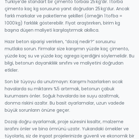
Türkiye’de standart bir çimento torbası 25 kg’dır. 1 torba
çimento kaç kg sorusuna yanıt doğrudan 25 kg’dur. Ancak
farklı markalar ve paketleme şekilleri (örneğin 1 tofba =
1 000 kg) farklılık gösterebilir. Fiyat araştırırken, birim kg
başına düşen maliyeti karşılaştırmak akıllıca.
Hazır beton siparişi verirken, “dozaj nedir?” sorusunu
mutlaka sorun. Firmalar size karışımın yüzde kaç çimento,
yüzde kaç su ve yüzde kaç agrega içerdiğini söylemelidir. Bu
bilgi, betonun dayanıklılık sınıfını ve maliyetini doğrudan
etkiler.
Son bir tüyoyu da unutmayın: Karışımı hazırlarken sıcak
havalarda su miktarını %5 artırmak, betonun çabuk
kurumasını önler. Soğuk havalarda ise suyu azaltmak,
donma riskini azaltır. Bu basit ayarlamalar, uzun vadede
büyük sorunların önüne geçer.
Dozajı doğru ayarlamak, proje süresini kısaltır, malzeme
israfını önler ve bina ömrünü uzatır. Yukarıdaki örnekler ve
tüyolarla, siz de inşaat projelerinizde güvenli ve ekonomik bir