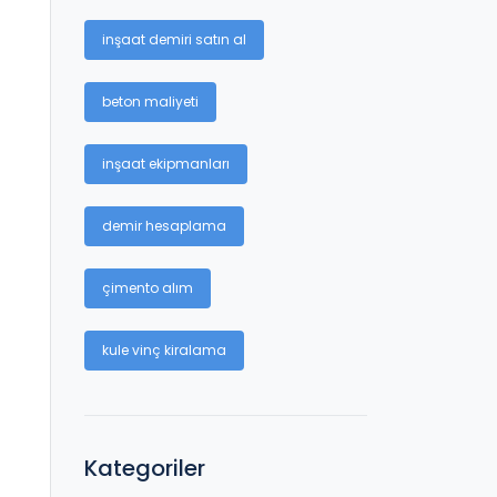
inşaat demiri satın al
beton maliyeti
inşaat ekipmanları
demir hesaplama
çimento alım
kule vinç kiralama
Kategoriler