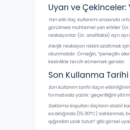
Uyarı ve Çekinceler: 
Yan etki
ilaç kullanımı sırasında ort
görülmesi muhtemel yan etkiler (ör.
reaksiyonlar (ör. anafilaksi) ayrı ayrı 
Alerjik reaksiyon riskini azaltmak iç
okunmalıdır. Örneğin, “peneçilin alerj
kesinlikle tercih etmemek gerekir.
Son Kullanma Tarihi
Son kullanım tarihi
ilaçın etkinliğin
formatında yazılır; geçerliliğini yitir
Saklama koşulları
ilaçların stabil ka
sıcaklığında (15‑30°C) saklanmalı, b
ışığından uzak tutun” gibi görsel uya