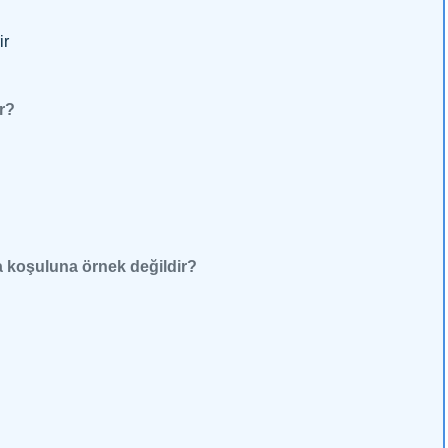
ir
ir?
a koşuluna örnek değildir?