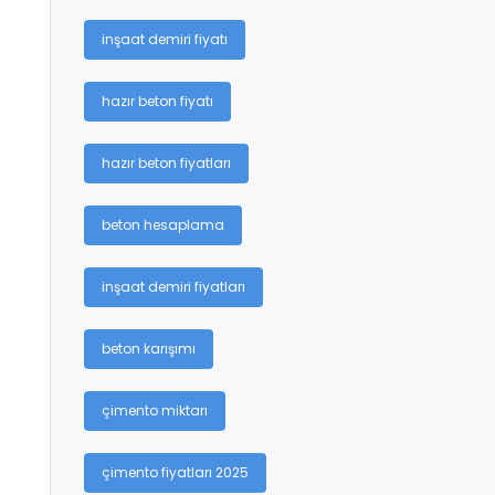
inşaat demiri fiyatı
hazır beton fiyatı
hazır beton fiyatları
beton hesaplama
inşaat demiri fiyatları
beton karışımı
çimento miktarı
çimento fiyatları 2025