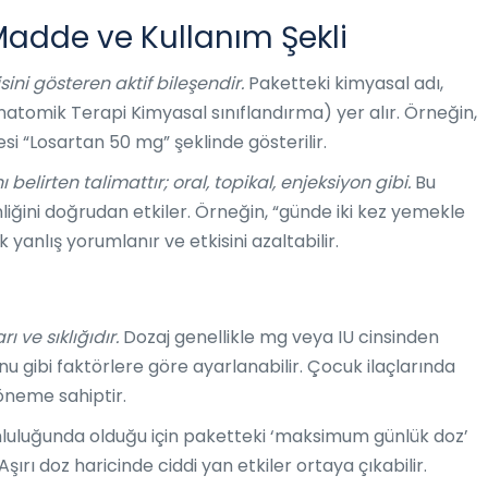
 Madde ve Kullanım Şekli
sini gösteren aktif bileşendir.
Paketteki kimyasal adı,
tomik Terapi Kimyasal sınıflandırma) yer alır. Örneğin,
esi “Losartan 50 mg” şeklinde gösterilir.
 belirten talimattır; oral, topikal, enjeksiyon gibi.
Bu
nliğini doğrudan etkiler. Örneğin, “günde iki kez yemekle
sık yanlış yorumlanır ve etkisini azaltabilir.
ı ve sıklığıdır.
Dozaj genellikle mg veya IU cinsinden
yonu gibi faktörlere göre ayarlanabilir. Çocuk ilaçlarında
 öneme sahiptir.
mluluğunda olduğu için paketteki ‘maksimum günlük doz’
 Aşırı doz haricinde ciddi yan etkiler ortaya çıkabilir.