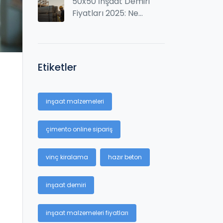
Uygulama Detayları
50x50 İnşaat Demiri
Fiyatları 2025: Ne
Kadar Ödemesi
Gerekir?
Etiketler
inşaat malzemeleri
çimento online sipariş
vinç kiralama
hazır beton
inşaat demiri
inşaat malzemeleri fiyatları