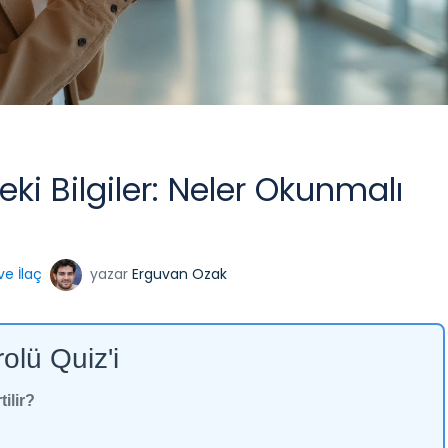
eki Bilgiler: Neler Okunmalı
ve İlaç
yazar
Erguvan Ozak
rolü Quiz'i
ilir?