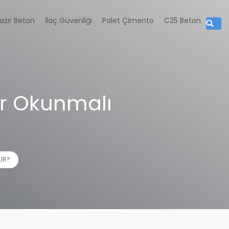
azır Beton
İlaç Güvenliği
Palet Çimento
C25 Beton
ler Okunmalı
LIR?