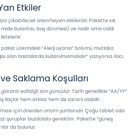
Yan Etkiler
aya çıkabilecek istenmeyen etkilerdir.
Pakette sık
 mide bulantısı, baş dönmesi) ve nadir ama ciddi
listelenir.
in paket üzerindeki “Alerji uyarısı” bölümü mutlaka
isi olan hastalarda kullanılmamalıdır” yazıyorsa, ilacı
 ve Saklama Koşulları
in garanti edildiği son günüdür.
Tarih genellikle “AA/YY”
miş ilaçlar hem etkisiz hem de zararlı olabilir.
lması için önerilen ortam şartlarıdır.
Çoğu tablet oda
azı şuruplar buzdolabı gerektirir. Pakette “güneş
rılar da bulunur.