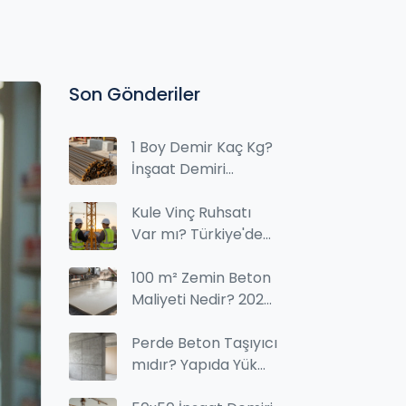
Son Gönderiler
1 Boy Demir Kaç Kg?
İnşaat Demiri
Ağırlığı Hakkında
Tam Bilgi
Kule Vinç Ruhsatı
Var mı? Türkiye'de
Kule Vinç Kullanım
İzinleri ve
100 m² Zemin Beton
Gereklilikler
Maliyeti Nedir? 2026
Hazır Beton Fiyatları
ve Hesaplama
Perde Beton Taşıyıcı
mıdır? Yapıda Yük
Taşıma Rolü ve