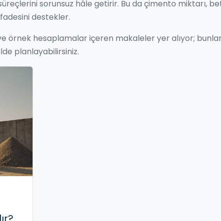
üreçlerini sorunsuz hâle getirir. Bu da
çimento miktarı
,
be
ifadesini destekler.
er ve örnek hesaplamalar içeren makaleler yer alıyor; bunlar
lde planlayabilirsiniz.
ır?