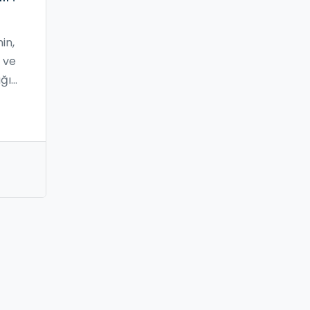
in,
 ve
ğını