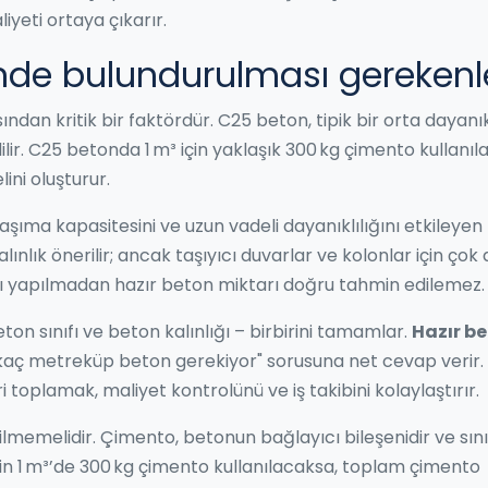
yeti ortaya çıkarır.
nde bulundurulması gerekenl
ısından kritik bir faktördür.
C25 beton
, tipik bir orta dayanık
lir.
C25 betonda 1 m³ için yaklaşık 300 kg çimento kullanılab
ni oluşturur.
aşıma kapasitesini ve uzun vadeli dayanıklılığını etkileyen
kalınlık önerilir; ancak taşıyıcı duvarlar ve kolonlar için çok
ı
yapılmadan hazır beton miktarı doğru tahmin edilemez.
eton sınıfı ve beton kalınlığı – birbirini tamamlar.
Hazır b
 "kaç metreküp beton gerekiyor" sorusuna net cevap verir.
i toplamak, maliyet kontrolünü ve iş takibini kolaylaştırır.
ilmemelidir. Çimento, betonun bağlayıcı bileşenidir ve sın
çin 1 m³’de 300 kg çimento kullanılacaksa, toplam çimento