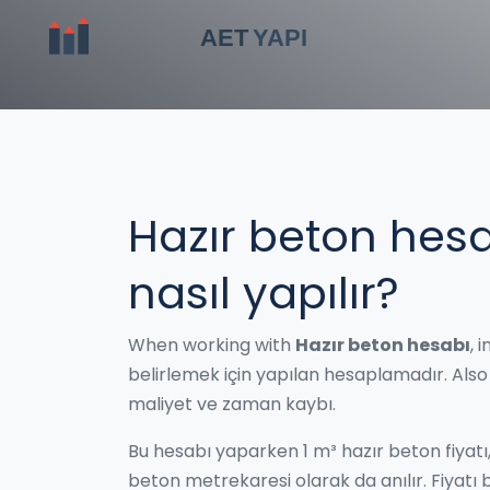
Hazır beton hes
nasıl yapılır?
When working with
Hazır beton hesabı
,
i
belirlemek için yapılan hesaplamadır
. Als
maliyet ve zaman kaybı.
Bu hesabı yaparken
1 m³ hazır beton fiyatı
beton metrekaresi
olarak da anılır. Fiyatı