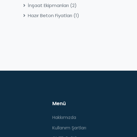
İnşaat Ekipmanları
(2)
Hazır Beton Fiyatları
(1)
Menü
Hakkımızda
Kullanım Şartları