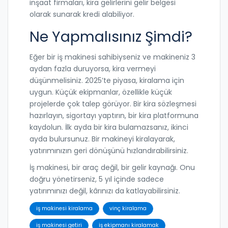
inşaat firmaları, kira gelirlerini gelir belgesi
olarak sunarak kredi alabiliyor.
Ne Yapmalısınız Şimdi?
Eğer bir iş makinesi sahibiyseniz ve makineniz 3
aydan fazla duruyorsa, kira vermeyi
düşünmelisiniz. 2025’te piyasa, kiralama için
uygun. Küçük ekipmanlar, özellikle küçük
projelerde çok talep görüyor. Bir kira sözleşmesi
hazırlayın, sigortayı yaptırın, bir kira platformuna
kaydolun. İlk ayda bir kira bulamazsanız, ikinci
ayda bulursunuz. Bir makineyi kiralayarak,
yatırımınızın geri dönüşünü hızlandırabilirsiniz.
İş makinesi, bir araç değil, bir gelir kaynağı. Onu
doğru yönetirseniz, 5 yıl içinde sadece
yatırımınızı değil, kârınızı da katlayabilirsiniz.
iş makinesi kiralama
vinç kiralama
iş makinesi getiri
iş ekipmanı kiralamak