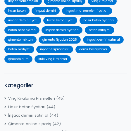
inşaat malzemeleri
çimento online sipariş
vinç kiralama
hazır beton
inşaat demiri
inşaat malzemeleri fiyatları
inşaat demiri fiyatı
hazır beton fiyatı
hazır beton fiyatları
beton hesaplama
inşaat demiri fiyatları
beton karışımı
çimento miktarı
çimento fiyatları 2025
inşaat demiri satın al
beton maliyeti
inşaat ekipmanları
demir hesaplama
çimento alım
kule vinç kiralama
Kategoriler
Vinç Kiralama Hizmetleri
(45)
Hazır beton fiyatları
(44)
İnşaat demiri satın al
(44)
Çimento online sipariş
(42)