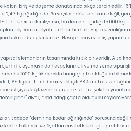
e kolon, kiriş ve döşeme donatısında sıkça tercih edilir
.
16’l
 ise 2,47 kg ağırlığında. Bu sayılar sadece rakam değil, ger
5 ton demir kullanılıyorsa, bu demirin ağırlığı 15.000 kg
saplamak, hem maliyeti patlatır hem de yapı güvenliğini ri
rlığına bakmadan planlamaz. Hesaplamayı yanlış yaparsanı
i yapısal elemanların tasarımında kritik bir veridir
. Also kn
projenin ilk aşamasında hesaplanmalı ve malzeme siparişi
, ama bu 1000 kg’lık demirin hangi çapta olduğunu bilmed
rede 1,185 kg ise, 1 ton demir yaklaşık 844 metre uzunluğun
 inşaatçıya değil, sizin de projenizi doğru şekilde yönetme
ton demir gider" diyor, ama hangi çapta olduğunu söylemiyors
ılar, sadece "demir ne kadar ağırlığında" sorusuna değil, 
dar kullanılır, ve fiyatları nasıl etkilenir gibi pratik soru