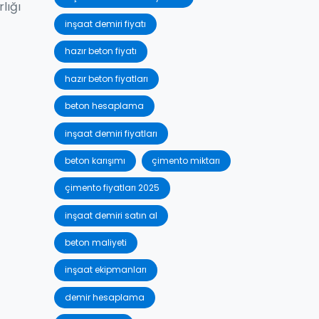
lığı
inşaat demiri fiyatı
hazır beton fiyatı
hazır beton fiyatları
beton hesaplama
inşaat demiri fiyatları
beton karışımı
çimento miktarı
çimento fiyatları 2025
inşaat demiri satın al
beton maliyeti
inşaat ekipmanları
demir hesaplama