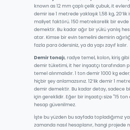
known as
12 mm çaplı çelik çubuk
, it
evlerd
demir ise 1 metrede yaklaşık 1,58 kg, 20’lik
maliyet faktörü. 150 metrekarelik bir evde 1
demektir. Bu kadar ağır bir yükü yanlış he
atar. Kimse bir evin temelini demirin ağı
fazla para ödersiniz, ya da yapı zayıf kalır.
Demir tonajı
,
radye temel, kolon, kiriş gib
demir tüketimi
, it
her inşaatçı tarafından 
temel alınmalıdır
.
1 ton demir 1000 kg eder
hiçbir şey anlamazsınız. 12’lik demir 1 met
demir demektir. Bu kadar detay, sadece bir
için gereklidir. Eğer bir inşaatçı size "15 
hesap güvenilmez.
İşte bu yüzden bu sayfada topladığımız yaz
zamanda nasıl hesaplanır, hangi projede ne ka