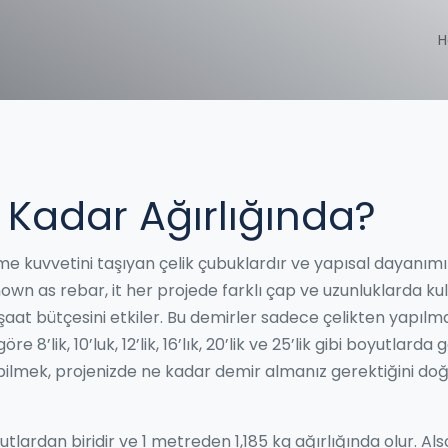
H
 Kadar Ağırlığında?
 kuvvetini taşıyan çelik çubuklardır ve yapısal dayanımı
known as
rebar
, it
her projede farklı çap ve uzunluklarda kull
şaat bütçesini etkiler
.
Bu demirler sadece çelikten yapılma
 8’lik, 10’luk, 12’lik, 16’lık, 20’lik ve 25’lik gibi boyutlarda ge
iyi bilmek, projenizde ne kadar demir almanız gerektiğini do
utlardan biridir ve 1 metreden 1,185 kg ağırlığında olur
. Als