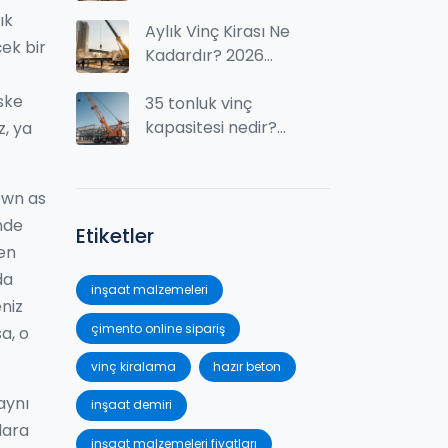
Gider? Gerçek
ık
Rakamlar ve
Aylık Vinç Kirası Ne
çek bir
Hesaplama Yöntemi
Kadardır? 2026
Fiyatları ve
ske
Faktörler
35 tonluk vinç
kapasitesi nedir?
z, ya
Kaç ton kaldırabilir
ve nelere dikkat
own as
etmelisiniz
nde
Etiketler
en
da
inşaat malzemeleri
niz
çimento online sipariş
a, o
vinç kiralama
hazır beton
aynı
inşaat demiri
lara
inşaat malzemeleri fiyatları