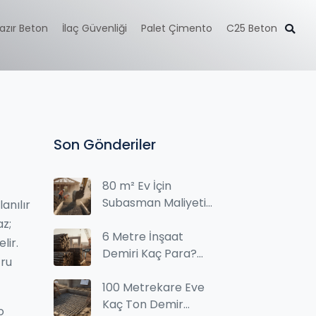
azır Beton
İlaç Güvenliği
Palet Çimento
C25 Beton
Son Gönderiler
80 m² Ev İçin
Subasman Maliyeti
anılır
ve Hesaplama
z;
Rehberi
6 Metre İnşaat
lir.
Demiri Kaç Para?
ğru
2025 Güncel Fiyatlar
ve Satın Alma
100 Metrekare Eve
Rehberi
Kaç Ton Demir
o