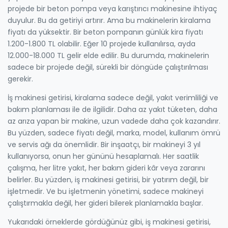
projede bir beton pompa veya karıştırıcı makinesine ihtiyaç
duyulur. Bu da getiriyi artırır. Ama bu makinelerin kiralama
fiyatı da yüksektir. Bir beton pompanın günlük kira fiyatı
1.200-1.800 TL olabilir. Eğer 10 projede kullanılırsa, ayda
12.000-18.000 TL gelir elde edilir. Bu durumda, makinelerin
sadece bir projede değil, sürekli bir döngüde çalıştırılması
gerekir.
İş makinesi getirisi, kiralama sadece değil,
yakıt verimliliği
ve
bakım planlaması
ile de ilgilidir. Daha az yakıt tüketen, daha
az arıza yapan bir makine, uzun vadede daha çok kazandırır.
Bu yüzden, sadece fiyatı değil, marka, model, kullanım ömrü
ve servis ağı da önemlidir. Bir inşaatçı, bir makineyi 3 yıl
kullanıyorsa, onun her gününü hesaplamalı. Her saatlik
çalışma, her litre yakıt, her bakım gideri kâr veya zararını
belirler. Bu yüzden, iş makinesi getirisi, bir yatırım değil, bir
işletmedir. Ve bu işletmenin yönetimi, sadece makineyi
çalıştırmakla değil, her gideri bilerek planlamakla başlar.
Yukarıdaki örneklerde gördüğünüz gibi, iş makinesi getirisi,