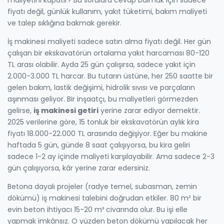
fiyatı değil, günlük kullanım, yakıt tüketimi, bakım maliyeti
ve talep sıklığına bakmak gerekir.
İş makinesi maliyeti
sadece satın alma fiyatı değil. Her gün
çalışan bir ekskavatörün ortalama yakıt harcaması 80-120
TL arası olabilir. Ayda 25 gün çalışırsa, sadece yakıt için
2.000-3.000 TL harcar. Bu tutarın üstüne, her 250 saatte bir
gelen bakım, lastik değişimi, hidrolik sıvısı ve parçaların
aşınması geliyor. Bir inşaatçı, bu maliyetleri görmezden
gelirse,
iş makinesi getiri
yerine zarar ediyor demektir.
2025 verilerine göre, 15 tonluk bir ekskavatörün aylık kira
fiyatı 18.000-22.000 TL arasında değişiyor. Eğer bu makine
haftada 5 gün, günde 8 saat çalışıyorsa, bu kira geliri
sadece 1-2 ay içinde maliyeti karşılayabilir. Ama sadece 2-3
gün çalışıyorsa, kâr yerine zarar edersiniz.
Betona dayalı projeler
(radye temel, subasman, zemin
dökümü) iş makinesi talebini doğrudan etkiler. 80 m² bir
evin beton ihtiyacı 15-20 m³ civarında olur. Bu işi elle
yapmak imkânsız. O yüzden beton dökümü yapılacak her