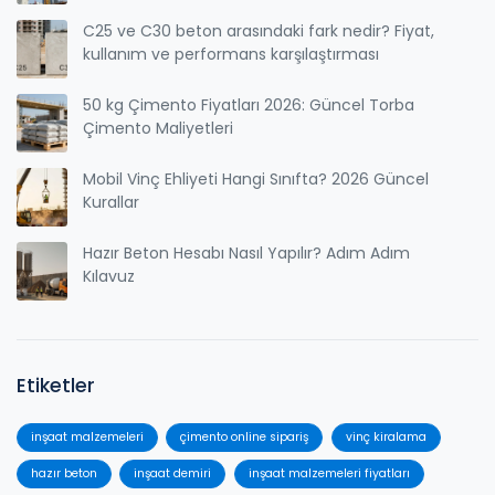
C25 ve C30 beton arasındaki fark nedir? Fiyat,
kullanım ve performans karşılaştırması
50 kg Çimento Fiyatları 2026: Güncel Torba
Çimento Maliyetleri
Mobil Vinç Ehliyeti Hangi Sınıfta? 2026 Güncel
Kurallar
Hazır Beton Hesabı Nasıl Yapılır? Adım Adım
Kılavuz
Etiketler
inşaat malzemeleri
çimento online sipariş
vinç kiralama
hazır beton
inşaat demiri
inşaat malzemeleri fiyatları