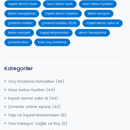
inşaat demiri fiyatı
hazır beton fiyatı
hazır beton fiyatları
beton hesaplama
inşaat demiri fiyatları
beton karışımı
çimento miktarı
çimento fiyatları 2025
inşaat demiri satın al
beton maliyeti
inşaat ekipmanları
demir hesaplama
çimento alım
kule vinç kiralama
Kategoriler
Vinç Kiralama Hizmetleri
(45)
Hazır beton fiyatları
(44)
İnşaat demiri satın al
(44)
Çimento online sipariş
(42)
Yapı ve İnşaat Malzemeleri
(8)
Yeni Kategori: Sağlık ve İlaç
(6)