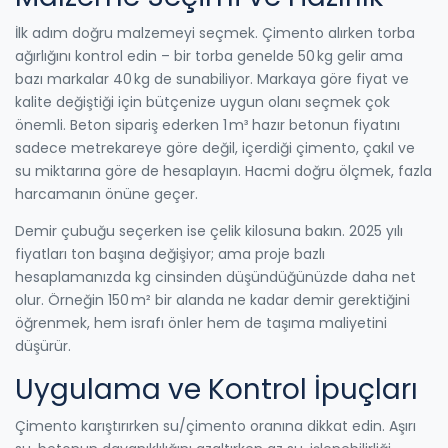
İlk adım doğru malzemeyi seçmek. Çimento alırken torba
ağırlığını kontrol edin – bir torba genelde 50 kg gelir ama
bazı markalar 40 kg de sunabiliyor. Markaya göre fiyat ve
kalite değiştiği için bütçenize uygun olanı seçmek çok
önemli. Beton sipariş ederken 1 m³ hazır betonun fiyatını
sadece metrekareye göre değil, içerdiği çimento, çakıl ve
su miktarına göre de hesaplayın. Hacmi doğru ölçmek, fazla
harcamanın önüne geçer.
Demir çubuğu seçerken ise çelik kilosuna bakın. 2025 yılı
fiyatları ton başına değişiyor; ama proje bazlı
hesaplamanızda kg cinsinden düşündüğünüzde daha net
olur. Örneğin 150 m² bir alanda ne kadar demir gerektiğini
öğrenmek, hem israfı önler hem de taşıma maliyetini
düşürür.
Uygulama ve Kontrol İpuçları
Çimento karıştırırken su/çimento oranına dikkat edin. Aşırı