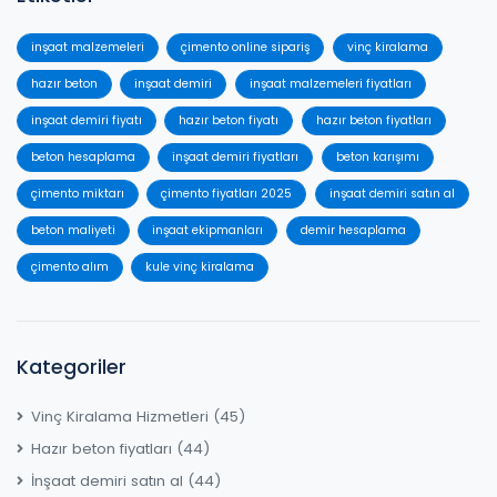
inşaat malzemeleri
çimento online sipariş
vinç kiralama
hazır beton
inşaat demiri
inşaat malzemeleri fiyatları
inşaat demiri fiyatı
hazır beton fiyatı
hazır beton fiyatları
beton hesaplama
inşaat demiri fiyatları
beton karışımı
çimento miktarı
çimento fiyatları 2025
inşaat demiri satın al
beton maliyeti
inşaat ekipmanları
demir hesaplama
çimento alım
kule vinç kiralama
Kategoriler
Vinç Kiralama Hizmetleri
(45)
Hazır beton fiyatları
(44)
İnşaat demiri satın al
(44)