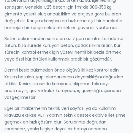
su, betonun dayanıklılığını azaltırken az su, işlenebilirliği
zorlaştırır. Genelde C25 beton için 1 m³’de 300‑350 kg
çimento yeterli olur; ancak iklim ve projeye göre bu oran
değişebilir. Karışımı karıştırırken hızlı ama eşit bir hareketle
homojen bir karışım elde etmek en güvenilir yöntemdir.
Beton dökümünden sonra en az 7 gün nemli ortamda kür
tutun. Kısa sürede kuruyan beton, çatlak riskini artırır. Kür
sürecini kontrol etmek için yüzeyi nemli bir bezle örtmek
veya özel kür örtüleri kullanmak pratik bir çözümdür.
Demiri kesip bükmeden önce ölçüyü iki kez kontrol edin.
Kesim hataları, yapı elemanlarının dayanıklılığını doğrudan
etkiler. Kesim sırasında koruyucu ekipman takmayı
unutmayın; göz ve kulak koruyucu, iş güvenliği açısından
vazgeçilmezdir.
Eğer bir malzemenin teknik veri sayfası ya da kullanım
kılavuzu eksikse AET Yapı’nın teknik destek ekibiyle iletişime
geçmek en hızlı çözüm olur. Sorularınızı doğrudan
sorarsanız, yanlış bilgiye dayalı bir hatayı önceden