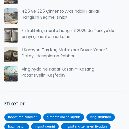
42.5 ve 32.5 Çimento Arasındaki Farklar:
Hangisini Seçmelisiniz?
En kaliteli çimento hangisi? 2026'da Türkiye'de
en iyi çimento markaları
1 Kamyon Taş Kaç Metrekare Duvar Yapar?
Detaylı Hesaplama Rehberi
Vinç Ayda Ne Kadar Kazanır? Kazanç
Potansiyelini Keşfedin
Etiketler
inşaat malzemeleri
çimento online sipariş
vinç kiralama
hazır beton
inşaat demiri
inşaat malzemeleri fiyatları