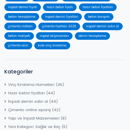
inşaat demiri fiyatı
hazır beton fiyatı
hazır beton fiyatları
beton hesaplama
inşaat demiri fiyatları
beton karışımı
çimento miktarı
çimento fiyatları 2025
inşaat demiri satın al
beton maliyeti
inşaat ekipmanları
demir hesaplama
çimento alım
kule vinç kiralama
Kategoriler
Vinç Kiralama Hizmetleri
(45)
Hazır beton fiyatları
(44)
İnşaat demiri satın al
(44)
Çimento online sipariş
(42)
Yapı ve İnşaat Malzemeleri
(8)
Yeni Kategori: Sağlık ve İlaç
(6)