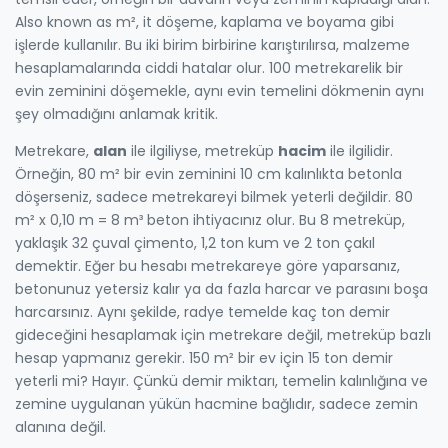
Also known as
m²
, it
döşeme, kaplama ve boyama gibi
işlerde kullanılır
.
Bu iki birim birbirine karıştırılırsa, malzeme
hesaplamalarında ciddi hatalar olur. 100 metrekarelik bir
evin zeminini döşemekle, aynı evin temelini dökmenin aynı
şey olmadığını anlamak kritik.
Metrekare,
alan
ile ilgiliyse, metreküp
hacim
ile ilgilidir.
Örneğin, 80 m² bir evin zeminini 10 cm kalınlıkta betonla
döşerseniz, sadece metrekareyi bilmek yeterli değildir. 80
m² x 0,10 m = 8 m³ beton ihtiyacınız olur. Bu 8 metreküp,
yaklaşık 32 çuval çimento, 1,2 ton kum ve 2 ton çakıl
demektir. Eğer bu hesabı metrekareye göre yaparsanız,
betonunuz yetersiz kalır ya da fazla harcar ve parasını boşa
harcarsınız. Aynı şekilde, radye temelde kaç ton demir
gideceğini hesaplamak için metrekare değil, metreküp bazlı
hesap yapmanız gerekir. 150 m² bir ev için 15 ton demir
yeterli mi? Hayır. Çünkü demir miktarı, temelin kalınlığına ve
zemine uygulanan yükün hacmine bağlıdır, sadece zemin
alanına değil.