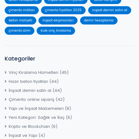
çimento miktarı
çimento fiyatları 2025
inşaat demiri satın al
beton maliyeti
inşaat ekipmanları
demir hesaplama
çimento alım
kule vinç kiralama
Kategoriler
Vinç Kiralama Hizmetleri
(45)
Hazır beton fiyatları
(44)
İnşaat demiri satın al
(44)
Çimento online sipariş
(42)
Yapı ve İnşaat Malzemeleri
(8)
Yeni Kategori: Sağlık ve İlaç
(6)
Kripto ve Blockchain
(6)
İnşaat ve Yapı
(4)