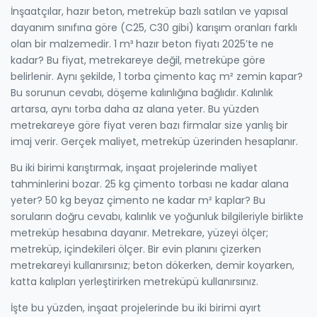
İnşaatçılar,
hazır beton
,
metreküp bazlı satılan ve yapısal
dayanım sınıfına göre (C25, C30 gibi) karışım oranları farklı
olan bir malzemedir
.
1 m³ hazır beton fiyatı 2025’te ne
kadar? Bu fiyat, metrekareye değil, metreküpe göre
belirlenir. Aynı şekilde, 1 torba çimento kaç m² zemin kapar?
Bu sorunun cevabı, döşeme kalınlığına bağlıdır. Kalınlık
artarsa, aynı torba daha az alana yeter. Bu yüzden
metrekareye göre fiyat veren bazı firmalar size yanlış bir
imaj verir. Gerçek maliyet, metreküp üzerinden hesaplanır.
Bu iki birimi karıştırmak, inşaat projelerinde maliyet
tahminlerini bozar. 25 kg çimento torbası ne kadar alana
yeter? 50 kg beyaz çimento ne kadar m² kaplar? Bu
soruların doğru cevabı, kalınlık ve yoğunluk bilgileriyle birlikte
metreküp hesabına dayanır. Metrekare, yüzeyi ölçer;
metreküp, içindekileri ölçer. Bir evin planını çizerken
metrekareyi kullanırsınız; beton dökerken, demir koyarken,
katta kalıpları yerleştirirken metreküpü kullanırsınız.
İşte bu yüzden, inşaat projelerinde bu iki birimi ayırt