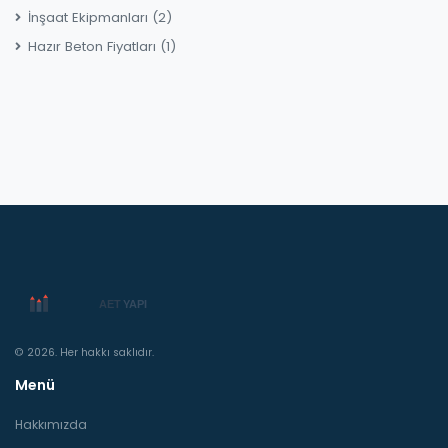
İnşaat Ekipmanları
(2)
Hazır Beton Fiyatları
(1)
© 2026. Her hakkı saklıdır.
Menü
Hakkımızda