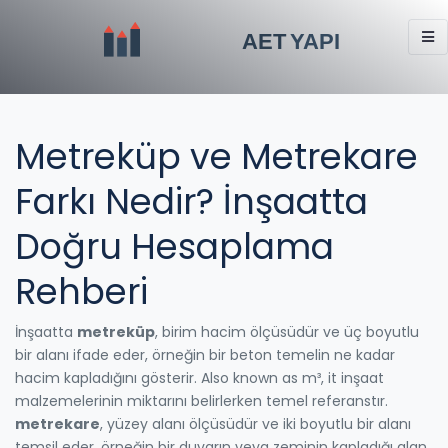
Metreküp ve Metrekare
Farkı Nedir? İnşaatta
Doğru Hesaplama
Rehberi
İnşaatta
metreküp
,
birim hacim ölçüsüdür ve üç boyutlu
bir alanı ifade eder, örneğin bir beton temelin ne kadar
hacim kapladığını gösterir
. Also known as
m³
, it
inşaat
malzemelerinin miktarını belirlerken temel referanstır
.
metrekare
,
yüzey alanı ölçüsüdür ve iki boyutlu bir alanı
temsil eder, örneğin bir duvarın veya zeminin kapladığı alan
.