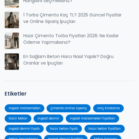
Hangisini Seçmelisiniz?
1 Torba Çimento Kaç TL? 2025 Güncel Fiyatlar
ve Online Sipariş İpuçları
Hazır Çimento Torba Fiyatları 2026: Ne Kadar
Ödeme Yapmalısınız?
En Sağlam Beton Harcı Nasıl Yapılır? Doğru
Oranlar ve İpuçları
Etiketler
inşaat malzemeleri
çimento online sipariş
vinç kiralama
hazır beton
inşaat demiri
inşaat malzemeleri fiyatları
inşaat demiri fiyatı
hazır beton fiyatı
hazır beton fiyatları
beton hesaplama
inşaat demiri fiyatları
beton karışımı