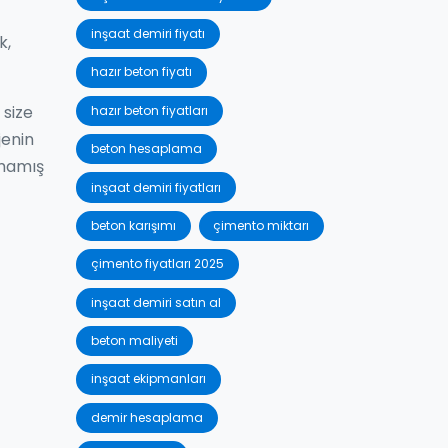
inşaat demiri fiyatı
k,
hazır beton fiyatı
 size
hazır beton fiyatları
jenin
beton hesaplama
şmamış
inşaat demiri fiyatları
beton karışımı
çimento miktarı
çimento fiyatları 2025
inşaat demiri satın al
beton maliyeti
inşaat ekipmanları
demir hesaplama