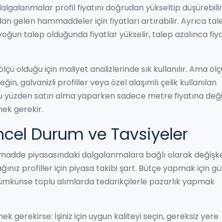
 dalgalanmalar profil fiyatını doğrudan yükseltip düşürebilir
dan gelen hammaddeler için fiyatları artırabilir. Ayrıca tal
yoğun talep olduğunda fiyatlar yükselir, talep azalınca fiy
ölçü olduğu için maliyet analizlerinde sık kullanılır. Ama öl
rneğin, galvanizli profiller veya özel alaşımlı çelik kullanılan
 Bu yüzden satın alma yaparken sadece metre fiyatına deği
mek gerekir.
üncel Durum ve Tavsiyeler
ammadde piyasasındaki dalgalanmalara bağlı olarak değişke
nız profiller için piyasa takibi şart. Bütçe yapmak için g
 mümkünse toplu alımlarda tedarikçilerle pazarlık yapmak
ek gerekirse: İşiniz için uygun kaliteyi seçin, gereksiz yere