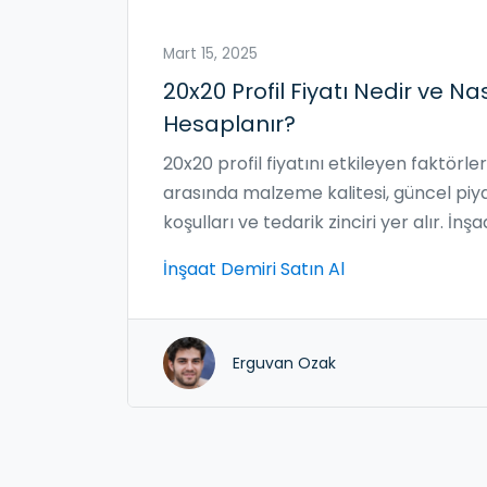
Mart 15, 2025
20x20 Profil Fiyatı Nedir ve Nas
Hesaplanır?
20x20 profil fiyatını etkileyen faktörler
arasında malzeme kalitesi, güncel piy
koşulları ve tedarik zinciri yer alır. İnşa
projeleriniz için doğru maliyet hesabın
İnşaat Demiri Satın Al
yapmak, bütçeyi kontrol altında tutm
açısından önemlidir. Demir profilleri sa
alırken dikkat edilmesi gereken püf
Erguvan Ozak
noktaları bilirseniz, daha bilinçli seçiml
yapabilirsiniz. Toptan alımlar genellikl
daha uygun fiyatlarla sonuçlanabilir. B
konuda fırsatları değerlendirmek de
önemli bir avantaj sunar.