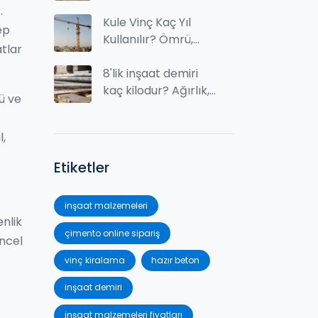
Kadar ve Nasıl
.
Hesaplanır?
Kule Vinç Kaç Yıl
ep
Kullanılır? Ömrü,
atlar
Bakım ve Değer
Kaybı
8'lik inşaat demiri
kaç kilodur? Ağırlık,
çü ve
fiyat ve kullanım
bilgileri
l,
Etiketler
inşaat malzemeleri
nlik
çimento online sipariş
üncel
vinç kiralama
hazır beton
inşaat demiri
inşaat malzemeleri fiyatları