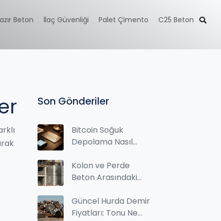
azır Beton
İlaç Güvenliği
Palet Çimento
C25 Beton
er
Son Gönderiler
arklı
Bitcoin Soğuk
Depolama Nasıl
arak
Çalışır? Detaylı
Rehber
Kolon ve Perde
Beton Arasındaki
Fark Nedir?
Güncel Hurda Demir
Fiyatları: Tonu Ne