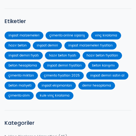
Etiketler
inşaat malzemeleri
çimento online sipariş
vinç kiralama
hazır beton
inşaat demiri
inşaat malzemeleri fiyatları
inşaat demiri fiyatı
hazır beton fiyatı
hazır beton fiyatları
beton hesaplama
inşaat demiri fiyatları
beton karışımı
çimento miktarı
çimento fiyatları 2025
inşaat demiri satın al
beton maliyeti
inşaat ekipmanları
demir hesaplama
çimento alım
kule vinç kiralama
Kategoriler