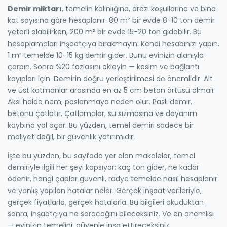
Demir miktarı
,
temelin kalınlığına, arazi koşullarına ve bina
kat sayısına göre hesaplanır
.
80 m² bir evde 8-10 ton demir
yeterli olabilirken, 200 m² bir evde 15-20 ton gidebilir. Bu
hesaplamaları inşaatçıya bırakmayın. Kendi hesabınızı yapın.
1 m² temelde 10-15 kg demir gider. Bunu evinizin alanıyla
çarpın. Sonra %20 fazlasını ekleyin — kesim ve bağlantı
kayıpları için. Demirin doğru yerleştirilmesi de önemlidir. Alt
ve üst katmanlar arasında en az 5 cm beton örtüsü olmalı.
Aksi halde nem, paslanmaya neden olur. Paslı demir,
betonu çatlatır. Çatlamalar, su sızmasına ve dayanım
kaybına yol açar. Bu yüzden, temel demiri sadece bir
maliyet değil, bir güvenlik yatırımıdır.
İşte bu yüzden, bu sayfada yer alan makaleler, temel
demiriyle ilgili her şeyi kapsıyor: kaç ton gider, ne kadar
ödenir, hangi çaplar güvenli, radye temelde nasıl hesaplanır
ve yanlış yapılan hatalar neler. Gerçek inşaat verileriyle,
gerçek fiyatlarla, gerçek hatalarla. Bu bilgileri okuduktan
sonra, inşaatçıya ne soracağını bileceksiniz. Ve en önemlisi
— evinizin temelini, güvenle inşa ettireceksiniz.