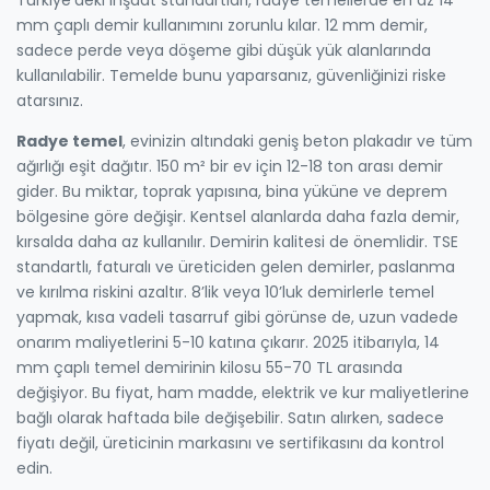
mm çaplı demir kullanımını zorunlu kılar. 12 mm demir,
sadece perde veya döşeme gibi düşük yük alanlarında
kullanılabilir. Temelde bunu yaparsanız, güvenliğinizi riske
atarsınız.
Radye temel
,
evinizin altındaki geniş beton plakadır ve tüm
ağırlığı eşit dağıtır
.
150 m² bir ev için 12-18 ton arası demir
gider. Bu miktar, toprak yapısına, bina yüküne ve deprem
bölgesine göre değişir. Kentsel alanlarda daha fazla demir,
kırsalda daha az kullanılır. Demirin kalitesi de önemlidir. TSE
standartlı, faturalı ve üreticiden gelen demirler, paslanma
ve kırılma riskini azaltır. 8’lik veya 10’luk demirlerle temel
yapmak, kısa vadeli tasarruf gibi görünse de, uzun vadede
onarım maliyetlerini 5-10 katına çıkarır. 2025 itibarıyla, 14
mm çaplı temel demirinin kilosu 55-70 TL arasında
değişiyor. Bu fiyat, ham madde, elektrik ve kur maliyetlerine
bağlı olarak haftada bile değişebilir. Satın alırken, sadece
fiyatı değil, üreticinin markasını ve sertifikasını da kontrol
edin.