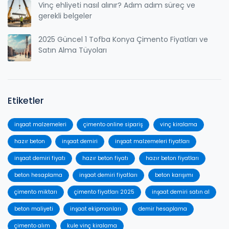
Vinç ehliyeti nasıl alınır? Adım adım süreç ve
gerekli belgeler
2025 Güncel 1 Tofba Konya Çimento Fiyatları ve
Satın Alma Tüyoları
Etiketler
inşaat malzemeleri
çimento online sipariş
vinç kiralama
hazır beton
inşaat demiri
inşaat malzemeleri fiyatları
inşaat demiri fiyatı
hazır beton fiyatı
hazır beton fiyatları
beton hesaplama
inşaat demiri fiyatları
beton karışımı
çimento miktarı
çimento fiyatları 2025
inşaat demiri satın al
beton maliyeti
inşaat ekipmanları
demir hesaplama
çimento alım
kule vinç kiralama