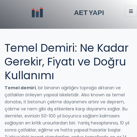
Temel Demiri: Ne Kadar
Gerekir, Fiyatı ve Doğru
Kullanımı
Temel demiri
,
bir binanın ağırlığını toprağa aktaran ve
çatlakları önleyen yapısal iskeletidir
. Also known as
temel
donatısı
, it
betonun çekme dayanımını artırır ve deprem,
çökme ve nem gibi dış etkenlere karşı dayanımı sağlar
.
Bu
demirler, evinizin 50-100 yıl boyunca sağlam kalmasını
sağlayan en kritik unsurlardan biri. Yanlış hesaplanırsa, 10 yıl
sonra çatlaklar, eğilme ve hatta yapısal hasarlar başlar.
Türkiye’deki inşaat standartları, radye temellerde en az 14