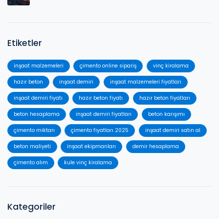
Etiketler
inşaat malzemeleri
çimento online sipariş
vinç kiralama
hazır beton
inşaat demiri
inşaat malzemeleri fiyatları
inşaat demiri fiyatı
hazır beton fiyatı
hazır beton fiyatları
beton hesaplama
inşaat demiri fiyatları
beton karışımı
çimento miktarı
çimento fiyatları 2025
inşaat demiri satın al
beton maliyeti
inşaat ekipmanları
demir hesaplama
çimento alım
kule vinç kiralama
Kategoriler