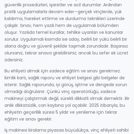
güvenlik prosedürleri, işaretler ve acil durumlar. Ardından
pratik uygulamalarla devam eder—gerçek vinçlerde, yük
kaldırma, hareket ettirme ve durdurma teknikleri üzerinde
çalışılır. Sınav, hem yazılı hem de uygulamalı bölümden
oluşur. Yazılıda temel kurallar, tehlike uyarıları ve kanunlar
sorulur. Uygulamalı kısımda ise aday, belirli bir yükü belirli bir
alana doğru ve güvenli şekilde taşımak zorundadır. Başarısız
olursanız, tekrar sınava girebilirsiniz; ancak bu sefer ek ücret
ödersiniz.
Bu ehliyeti almak için sadece eğitim ve sınav gerekmez.
kimlik kartı
,
sağlık raporu
ve
ehliyet belgesi
gibi belgeler de
istenir. Sağlık raporunda, iyi görüş, işitme ve dengede sorun
olmadığı doğrulanır. Çünkü vinç operatörlüğü, sadece
makineyi çalıştırmak değil, sürekli dikkatli olmak demektir. Bir
anlık dikkatsizlik, can kaybına yol açabilir. 2025 itibarıyla, bu
ehliyetin geçerlilik süresi 5 yıldır ve yenileme için tekrar
eğitim ve sınav gerekir.
İş makinesi kiralama piyasası büyüdükçe, vinç ehliyeti sahibi