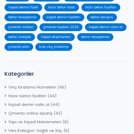
inşaat demiri fiyatı
hazır beton fiyatı
hazır beton fiyatları
beton hesaplama
inşaat demiri fiyatları
beton karışımı
çimento miktarı
çimento fiyatları 2025
inşaat demiri satın al
beton maliyeti
inşaat ekipmanları
demir hesaplama
çimento alım
kule vinç kiralama
Kategoriler
Vinç Kiralama Hizmetleri
(45)
Hazır beton fiyatları
(44)
İnşaat demiri satın al
(44)
Çimento online sipariş
(42)
Yapı ve İnşaat Malzemeleri
(8)
Yeni Kategori: Sağlık ve İlaç
(6)