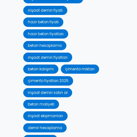
inşaat demiri fiyatı
hazır beton fiyatı
hazır beton fiyatları
beton hesaplama
inşaat demiri fiyatları
beton karışımı
çimento miktarı
çimento fiyatları 2025
inşaat demiri satın al
beton maliyeti
inşaat ekipmanları
demir hesaplama