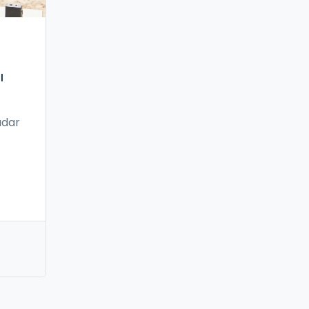
ı
adar
n