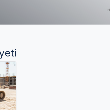
H
yeti