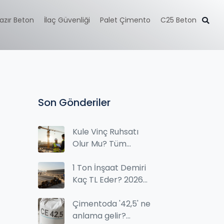
azır Beton
İlaç Güvenliği
Palet Çimento
C25 Beton
Son Gönderiler
Kule Vinç Ruhsatı
Olur Mu? Tüm
Detaylar ve Gerekli
Belgeler
1 Ton İnşaat Demiri
Kaç TL Eder? 2026
Güncel Fiyatları ve
Satın Alma İpuçları
Çimentoda '42,5' ne
anlama gelir?