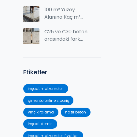
Dayanım sınıfı ve
inşaatta kullanımı
100 m² Yüzey
Alanına Kaç m³
Beton Gider?
Hesaplama ve
C25 ve C30 beton
Pratik İpuçları
arasındaki fark
nedir? Fiyat,
kullanım ve
performans
karşılaştırması
Etiketler
inşaat malzemeleri
çimento online sipariş
vinç kiralama
hazır beton
inşaat demiri
inşaat malzemeleri fiyatları