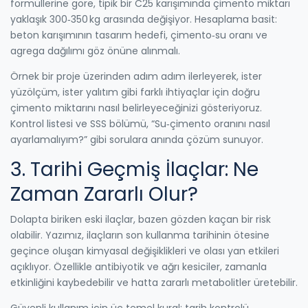
formüllerine göre, tipik bir C25 karışımında çimento miktarı
yaklaşık 300‑350 kg arasında değişiyor. Hesaplama basit:
beton karışımının tasarım hedefi, çimento‑su oranı ve
agrega dağılımı göz önüne alınmalı.
Örnek bir proje üzerinden adım adım ilerleyerek, ister
yüzölçüm, ister yalıtım gibi farklı ihtiyaçlar için doğru
çimento miktarını nasıl belirleyeceğinizi gösteriyoruz.
Kontrol listesi ve SSS bölümü, “Su‑çimento oranını nasıl
ayarlamalıyım?” gibi sorulara anında çözüm sunuyor.
3. Tarihi Geçmiş İlaçlar: Ne
Zaman Zararlı Olur?
Dolapta biriken eski ilaçlar, bazen gözden kaçan bir risk
olabilir. Yazımız, ilaçların son kullanma tarihinin ötesine
geçince oluşan kimyasal değişiklikleri ve olası yan etkileri
açıklıyor. Özellikle antibiyotik ve ağrı kesiciler, zamanla
etkinliğini kaybedebilir ve hatta zararlı metabolitler üretebilir.
Güvenli kullanım için üç temel kural: tarih kontrolü,