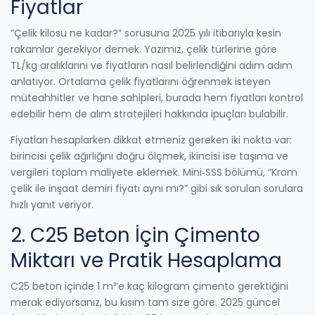
Fiyatlar
“Çelik kilosu ne kadar?” sorusuna 2025 yılı itibarıyla kesin
rakamlar gerekiyor demek. Yazımız, çelik türlerine göre
TL/kg aralıklarını ve fiyatların nasıl belirlendiğini adım adım
anlatıyor. Ortalama çelik fiyatlarını öğrenmek isteyen
müteahhitler ve hane sahipleri, burada hem fiyatları kontrol
edebilir hem de alım stratejileri hakkında ipuçları bulabilir.
Fiyatları hesaplarken dikkat etmeniz gereken iki nokta var:
birincisi çelik ağırlığını doğru ölçmek, ikincisi ise taşıma ve
vergileri toplam maliyete eklemek. Mini‑SSS bölümü, “Krom
çelik ile inşaat demiri fiyatı aynı mı?” gibi sık sorulan sorulara
hızlı yanıt veriyor.
2. C25 Beton İçin Çimento
Miktarı ve Pratik Hesaplama
C25 beton içinde 1 m³’e kaç kilogram çimento gerektiğini
merak ediyorsanız, bu kısım tam size göre. 2025 güncel