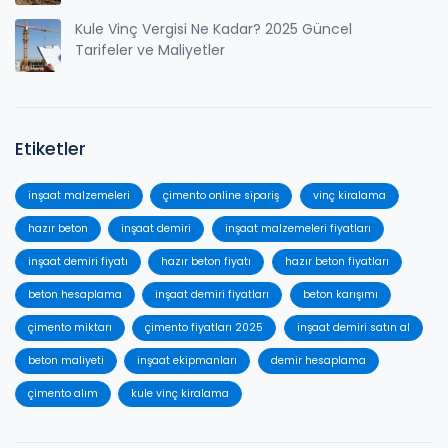
Kule Vinç Vergisi Ne Kadar? 2025 Güncel
Tarifeler ve Maliyetler
Etiketler
inşaat malzemeleri
çimento online sipariş
vinç kiralama
hazır beton
inşaat demiri
inşaat malzemeleri fiyatları
inşaat demiri fiyatı
hazır beton fiyatı
hazır beton fiyatları
beton hesaplama
inşaat demiri fiyatları
beton karışımı
çimento miktarı
çimento fiyatları 2025
inşaat demiri satın al
beton maliyeti
inşaat ekipmanları
demir hesaplama
çimento alım
kule vinç kiralama