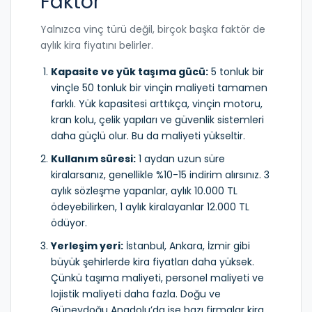
Faktör
Yalnızca vinç türü değil, birçok başka faktör de
aylık kira fiyatını belirler.
Kapasite ve yük taşıma gücü:
5 tonluk bir
vinçle 50 tonluk bir vinçin maliyeti tamamen
farklı. Yük kapasitesi arttıkça, vinçin motoru,
kran kolu, çelik yapıları ve güvenlik sistemleri
daha güçlü olur. Bu da maliyeti yükseltir.
Kullanım süresi:
1 aydan uzun süre
kiralarsanız, genellikle %10-15 indirim alırsınız. 3
aylık sözleşme yapanlar, aylık 10.000 TL
ödeyebilirken, 1 aylık kiralayanlar 12.000 TL
ödüyor.
Yerleşim yeri:
İstanbul, Ankara, İzmir gibi
büyük şehirlerde kira fiyatları daha yüksek.
Çünkü taşıma maliyeti, personel maliyeti ve
lojistik maliyeti daha fazla. Doğu ve
Güneydoğu Anadolu’da ise bazı firmalar kira