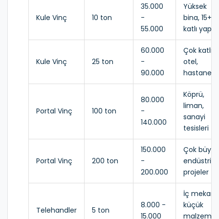
35.000
Yüksek
Kule Vinç
10 ton
-
bina, 15+
55.000
katlı yapı
60.000
Çok katlı
Kule Vinç
25 ton
-
otel,
90.000
hastane
Köprü,
80.000
liman,
Portal Vinç
100 ton
-
sanayi
140.000
tesisleri
150.000
Çok büyük
Portal Vinç
200 ton
-
endüstriye
200.000
projeler
İç mekan,
8.000 -
küçük
Telehandler
5 ton
15.000
malzeme