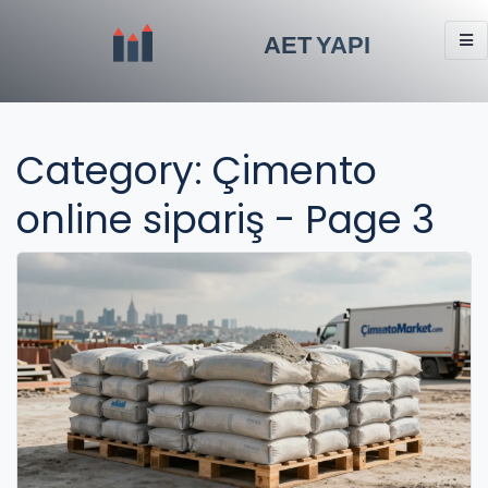
Category: Çimento
online sipariş - Page 3