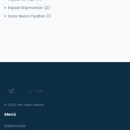
İnşaat Ekipmanları
(2)
Hazır Beton Fiyatları
(1)
© 2026. Her hakkı saklıdır.
Menü
Hakkımızda