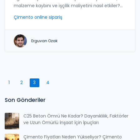
malzeme kaybını ve işçilik maliyetini nasıl etkiler?
Gerçek verilerle açıklayalım.
Çimento online sipariş
Erguvan Ozak
1
2
3
4
Son Gönderiler
C25 Beton Ömrü Ne Kadar? Dayanıklılık, Faktörler
ve Uzun Ömürlü İnşaat İçin İpuçları
Çimento Fiyatları Neden Yükseliyor? Çimento