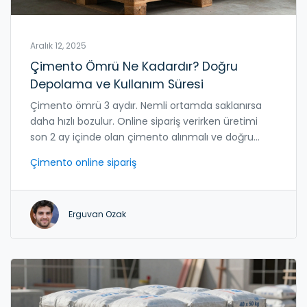
Aralık 12, 2025
Çimento Ömrü Ne Kadardır? Doğru
Depolama ve Kullanım Süresi
Çimento ömrü 3 aydır. Nemli ortamda saklanırsa
daha hızlı bozulur. Online sipariş verirken üretimi
son 2 ay içinde olan çimento alınmalı ve doğru
depolama yapılmalıdır.
Çimento online sipariş
Erguvan Ozak