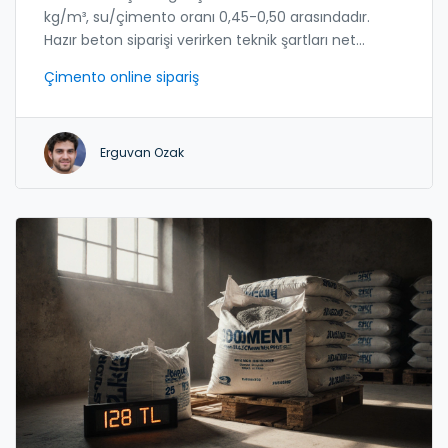
kg/m³, su/çimento oranı 0,45-0,50 arasındadır.
Hazır beton siparişi verirken teknik şartları net
belirtin. Kaliteli beton, doğru karışım ve nemli
Çimento online sipariş
bakımla elde edilir.
Erguvan Ozak