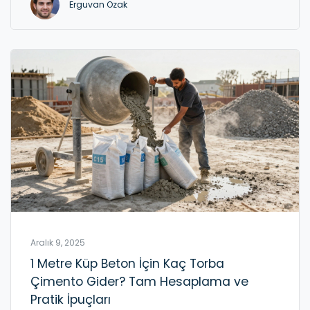
Erguvan Ozak
Aralık 9, 2025
1 Metre Küp Beton İçin Kaç Torba
Çimento Gider? Tam Hesaplama ve
Pratik İpuçları