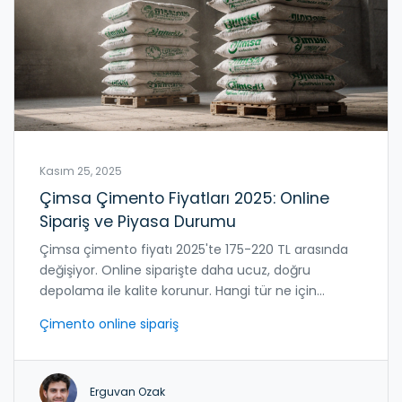
Kasım 25, 2025
Çimsa Çimento Fiyatları 2025: Online
Sipariş ve Piyasa Durumu
Çimsa çimento fiyatı 2025'te 175-220 TL arasında
değişiyor. Online siparişte daha ucuz, doğru
depolama ile kalite korunur. Hangi tür ne için
kullanılır, nasıl alınır ve ne zaman alınmalı? Tüm
Çimento online sipariş
detaylar burada.
Erguvan Ozak