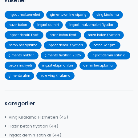
Etiketler
inşaat malzemeleri
çimento online sipariş
vinç kiralama
hazır beton
inşaat demiri
inşaat malzemeleri fiyatları
inşaat demiri fiyatı
hazır beton fiyatı
hazır beton fiyatları
beton hesaplama
inşaat demiri fiyatları
beton karışımı
çimento miktarı
çimento fiyatları 2025
inşaat demiri satın al
beton maliyeti
inşaat ekipmanları
demir hesaplama
çimento alım
kule vinç kiralama
Kategoriler
Vinç Kiralama Hizmetleri
(45)
Hazır beton fiyatları
(44)
İnşaat demiri satın al
(44)