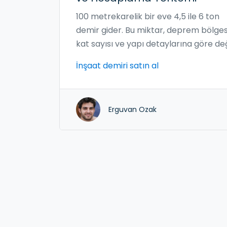
100 metrekarelik bir eve 4,5 ile 6 ton
demir gider. Bu miktar, deprem bölges
kat sayısı ve yapı detaylarına göre değ
Demirin doğru miktarda ve kaliteli
İnşaat demiri satın al
seçilmesi, evin dayanıklılığı için kritiktir.
Erguvan Ozak