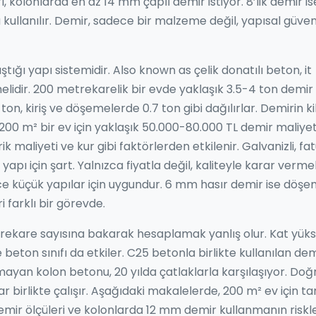
rı, kolonlarda en az 14 mm çaplı demir istiyor. 8’lik demir is
ullanılır. Demir, sadece bir malzeme değil, yapısal güven
ştığı yapı sistemidir
. Also known as
çelik donatılı beton
, it
elidir
.
200 metrekarelik bir evde yaklaşık 3.5-4 ton demir 
on, kiriş ve döşemelerde 0.7 ton gibi dağılırlar. Demirin ki
200 m² bir ev için yaklaşık 50.000-80.000 TL demir maliyet
 maliyeti ve kur gibi faktörlerden etkilenir. Galvanizli, fat
apı için şart. Yalnızca fiyatla değil, kaliteyle karar vermeli
ece küçük yapılar için uygundur. 6 mm hasır demir ise döş
ri farklı bir görevde.
rekare sayısına bakarak hesaplamak yanlış olur. Kat yükse
eton sınıfı da etkiler. C25 betonla birlikte kullanılan dem
ayan kolon betonu, 20 yılda çatlaklarla karşılaşıyor. Doğ
birlikte çalışır. Aşağıdaki makalelerde, 200 m² ev için t
demir ölçüleri ve kolonlarda 12 mm demir kullanmanın riskle