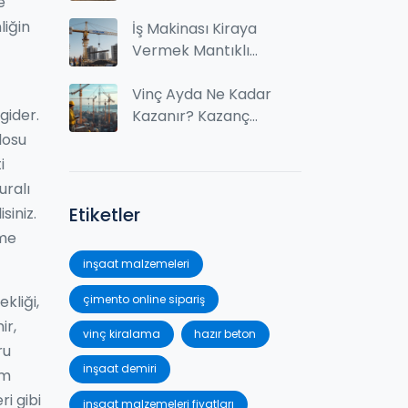
e
alma mı daha
liğin
avantajlı?
İş Makinası Kiraya
Vermek Mantıklı
mıdır? Getiri, Maliyet
ve Riskler
Vinç Ayda Ne Kadar
gider.
Kazanır? Kazanç
Potansiyelini
losu
Keşfedin
i
uralı
Etiketler
siniz.
eme
inşaat malzemeleri
çimento online sipariş
kliği,
ir,
vinç kiralama
hazır beton
ru
inşaat demiri
am
ri gibi
inşaat malzemeleri fiyatları