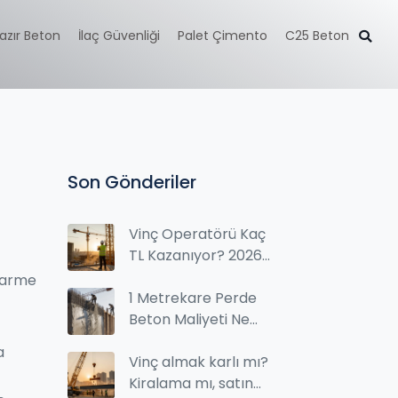
azır Beton
İlaç Güvenliği
Palet Çimento
C25 Beton
Son Gönderiler
Vinç Operatörü Kaç
TL Kazanıyor? 2026
Maaş Bilgileri ve
narme
Faktörler
1 Metrekare Perde
Beton Maliyeti Ne
Kadar? 2025 Güncel
a
Fiyatlar
Vinç almak karlı mı?
Kiralama mı, satın