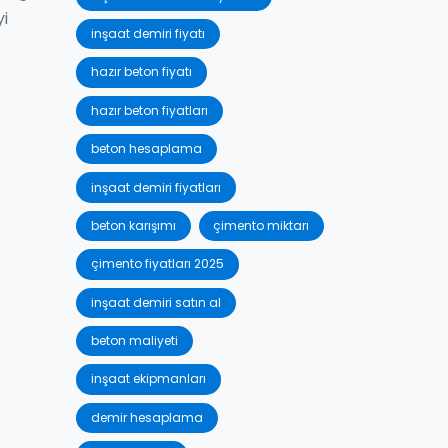
yi
inşaat demiri fiyatı
hazır beton fiyatı
hazır beton fiyatları
beton hesaplama
inşaat demiri fiyatları
beton karışımı
çimento miktarı
çimento fiyatları 2025
inşaat demiri satın al
beton maliyeti
inşaat ekipmanları
demir hesaplama