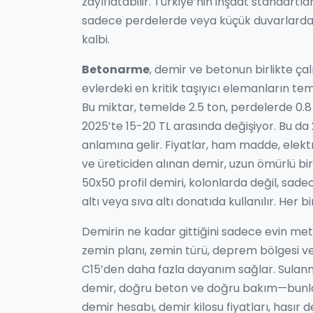
zayıflatabilir. Türkiye’nin inşaat standartla
sadece perdelerde veya küçük duvarlarda k
kalbi.
Betonarme
,
demir ve betonun birlikte çalı
evlerdeki en kritik taşıyıcı elemanların tem
Bu miktar, temelde 2.5 ton, perdelerde 0.8 t
2025’te 15-20 TL arasında değişiyor. Bu da 
anlamına gelir. Fiyatlar, ham madde, elektrik
ve üreticiden alınan demir, uzun ömürlü bir y
50x50 profil demiri, kolonlarda değil, sad
altı veya sıva altı donatıda kullanılır. Her bi
Demirin ne kadar gittiğini sadece evin met
zemin planı, zemin türü, deprem bölgesi ve b
C15’den daha fazla dayanım sağlar. Sulanm
demir, doğru beton ve doğru bakım—bunlar 
demir hesabı, demir kilosu fiyatları, hasır 