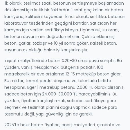
İlk olarak,
teslimat saati
,
betonun sertleşmeye başlamadan
dökülmesi için kritik bir faktördür
.
1 saat geç kalan bir beton
kamyonu, kalitesini kaybeder. İkinci olarak,
sertifika
,
betonun
laboratuvar testlerinden geçtiğini kanıtlar
.
Satıcıdan her
kamyon için verilen sertifikayı isteyin. Üçüncüsü,
su oranı
,
betonun dayanımını doğrudan etkiler
.
Çok su eklenmiş
beton, çatlar, tozlaşır ve 10 yıl sonra çöker. Kaliteli beton,
suyunun az olduğu halde iyi karıştırılmıştır.
İnşaat maliyetlerinde beton %20-30 arası paya sahiptir. Bu
yüzden, yanlış hesaplamak, bütçenizi patlatır. 100
metrekarelik bir eve ortalama 12-15 metreküp beton gider.
Bu miktar, temel, perde, döşeme ve kolonlarla birlikte
hesaplanır. Eğer 1 metreküp betonu 2.000 TL olarak alırsanız,
sadece beton için 24.000-30.000 TL harcayabilirsiniz. Bu
yüzden, fiyatları karşılaştırmak, satıcıları sertifikaya göre
seçmek ve teslimat planını doğru yapmak, sadece para
tasarrufu değil, yapı güvenliği için de gerekli.
2025’te hazır beton fiyatları, enerji maliyetleri, çimento ve