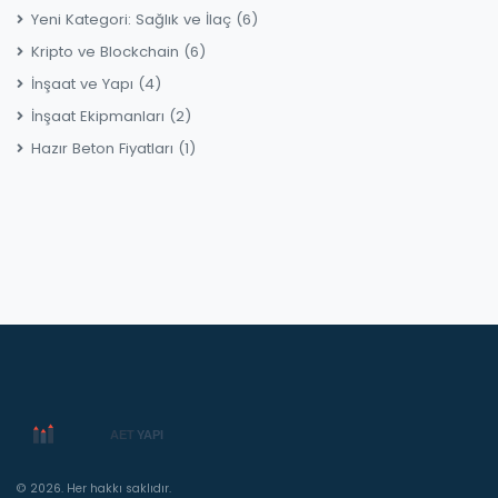
Yeni Kategori: Sağlık ve İlaç
(6)
Kripto ve Blockchain
(6)
İnşaat ve Yapı
(4)
İnşaat Ekipmanları
(2)
Hazır Beton Fiyatları
(1)
© 2026. Her hakkı saklıdır.