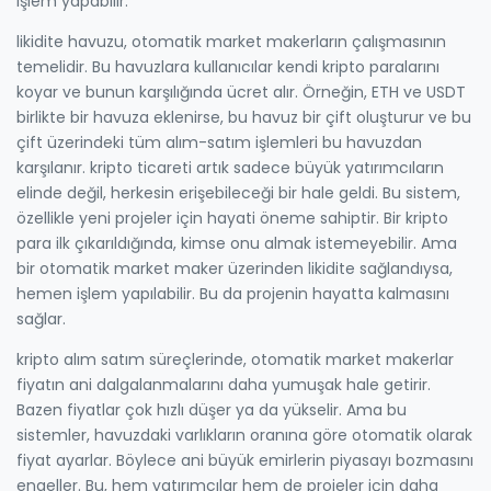
işlem yapabilir.
likidite havuzu
,
otomatik market makerların çalışmasının
temelidir
. Bu havuzlara kullanıcılar kendi kripto paralarını
koyar ve bunun karşılığında ücret alır. Örneğin, ETH ve USDT
birlikte bir havuza eklenirse, bu havuz bir çift oluşturur ve bu
çift üzerindeki tüm alım-satım işlemleri bu havuzdan
karşılanır.
kripto ticareti
artık sadece büyük yatırımcıların
elinde değil, herkesin erişebileceği bir hale geldi.
Bu sistem,
özellikle yeni projeler için hayati öneme sahiptir. Bir kripto
para ilk çıkarıldığında, kimse onu almak istemeyebilir. Ama
bir otomatik market maker üzerinden likidite sağlandıysa,
hemen işlem yapılabilir. Bu da projenin hayatta kalmasını
sağlar.
kripto alım satım
süreçlerinde, otomatik market makerlar
fiyatın ani dalgalanmalarını daha yumuşak hale getirir.
Bazen fiyatlar çok hızlı düşer ya da yükselir. Ama bu
sistemler, havuzdaki varlıkların oranına göre otomatik olarak
fiyat ayarlar. Böylece ani büyük emirlerin piyasayı bozmasını
engeller. Bu, hem yatırımcılar hem de projeler için daha