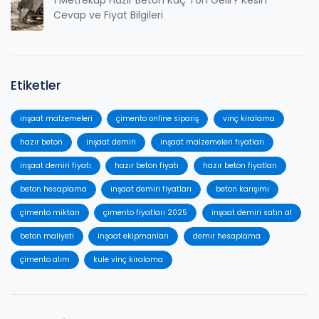
Cevap ve Fiyat Bilgileri
Etiketler
inşaat malzemeleri
çimento online sipariş
vinç kiralama
hazır beton
inşaat demiri
inşaat malzemeleri fiyatları
inşaat demiri fiyatı
hazır beton fiyatı
hazır beton fiyatları
beton hesaplama
inşaat demiri fiyatları
beton karışımı
çimento miktarı
çimento fiyatları 2025
inşaat demiri satın al
beton maliyeti
inşaat ekipmanları
demir hesaplama
çimento alım
kule vinç kiralama