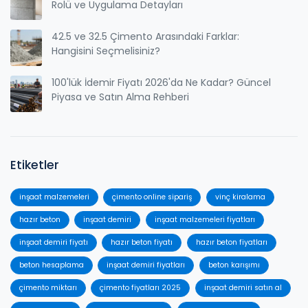
Rolü ve Uygulama Detayları
42.5 ve 32.5 Çimento Arasındaki Farklar:
Hangisini Seçmelisiniz?
100'lük İdemir Fiyatı 2026'da Ne Kadar? Güncel
Piyasa ve Satın Alma Rehberi
Etiketler
inşaat malzemeleri
çimento online sipariş
vinç kiralama
hazır beton
inşaat demiri
inşaat malzemeleri fiyatları
inşaat demiri fiyatı
hazır beton fiyatı
hazır beton fiyatları
beton hesaplama
inşaat demiri fiyatları
beton karışımı
çimento miktarı
çimento fiyatları 2025
inşaat demiri satın al