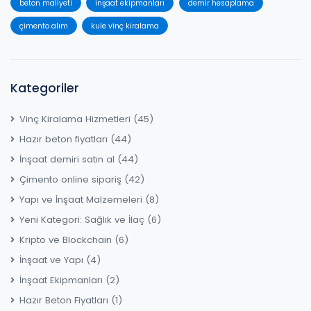
beton maliyeti
inşaat ekipmanları
demir hesaplama
çimento alım
kule vinç kiralama
Kategoriler
Vinç Kiralama Hizmetleri
(45)
Hazır beton fiyatları
(44)
İnşaat demiri satın al
(44)
Çimento online sipariş
(42)
Yapı ve İnşaat Malzemeleri
(8)
Yeni Kategori: Sağlık ve İlaç
(6)
Kripto ve Blockchain
(6)
İnşaat ve Yapı
(4)
İnşaat Ekipmanları
(2)
Hazır Beton Fiyatları
(1)