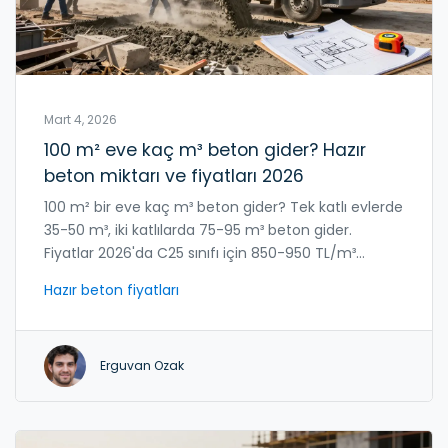
Mart 4, 2026
100 m² eve kaç m³ beton gider? Hazır
beton miktarı ve fiyatları 2026
100 m² bir eve kaç m³ beton gider? Tek katlı evlerde
35-50 m³, iki katlılarda 75-95 m³ beton gider.
Fiyatlar 2026'da C25 sınıfı için 850-950 TL/m³
civarında. Hesaplama hatası, inşaatı durdurabilir.
Hazır beton fiyatları
Erguvan Ozak