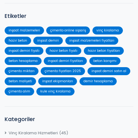
Etiketler
inşaat malzemeleri
çimento online sipariş
vinç kiralama
hazır beton
inşaat demiri
inşaat malzemeleri fiyatları
inşaat demiri fiyatı
hazır beton fiyatı
hazır beton fiyatları
beton hesaplama
inşaat demiri fiyatları
beton karışımı
çimento miktarı
çimento fiyatları 2025
inşaat demiri satın al
beton maliyeti
inşaat ekipmanları
demir hesaplama
çimento alım
kule vinç kiralama
Kategoriler
Vinç Kiralama Hizmetleri
(45)