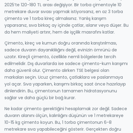
2025’te 120-180 TL arası değişiyor. Bir torba çimentoyle 10
metrekare duvar sıvası yapmak istiyorsanız, en az 3 torba
çimento ve 1 torba kireç almalısınız. Yanlış karışım
yaparsanız, sıva birkaç ay içinde çatlar, ıslanır veya düşer. Bu
da hem maliyeti artırır, hem de işçilik masrafını katlar.
Çimento, kireç ve kumun doğru oranında karıştırılması,
sadece duvarın dayanıklılığını değil, evinizin ömrünü de
uzatır. Kireçli çimento, özellikle nemli bölgelerde tercih
edilmelidir. Dış duvarlarda ise sadece çimento-kum karışımı
daha güvenli olur. Çimento alırken TSE belgesi olan
markaları seçin. Ucuz çimento, çatlaklara ve paslanmaya
yol açar. Sıva yaparken, karışımı birkaç saat önce hazırlayıp
dinlendirin. Bu, çimentonun tamamen hidratasyonunu
sağlar ve daha güçlü bir bağ kurar.
Ne kadar çimento gerektiğini hesaplamak zor değil. Sadece
duvarın alanını ölçün, kalınlığını düşünün ve 1 metrekareye
10-15 kg çimento koyun. Bu, 1 torba çimentonun 6-8
metrekare sıva yapabileceğini gösterir. Gerçekten doğru