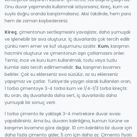
Onu duvar yapımında kullanmak istiyorsanız, kireç, kum ve
suyla doğru oranda karıştırmalısınız. Aksi takdirde, hem para
hem de zaman kaybedersiniz.
Kireç
,
çimentonun sertleşmesini yavaşlatır, daha yumuşak
ve işlenebilir bir sıva oluşturur. İç duvarlarda çok tercih edilir
çünkü nem emer ve küf oluşumunu azaltır.
Kum
,
karışımın
hacmini oluşturur ve çimentonun aşırı çatlamasını önler.
Temiz, ince ve kuru kum kullanılmalı, tozlu veya tuzlu
kumlar asla tercih edilmemelidir.
Su
,
karışımın kıvamını
belirler. Çok su eklerseniz sıva süzülür, az su eklerseniz
yapışmaz ve çatlar.
Türkiye’de yaygın olarak kullanılan oran,
1 torba çimentoye 3-4 torba kum ve 1/4-1/3 torba kireçtir.
Bu oran, dış duvarlarda daha sert, iç duvarlarda daha
yumuşak bir sonuç verir.
1 torba çimento ile yaklaşık 3-4 metrekare duvar sıvası
yapabilirsiniz. Ama bu, duvarın kalınlığına, kumun türüne ve
karışımın kıvamına göre değişir. 10 cm kalınlıkta bir duvar için
daha fazla çimento gider, 5 cm için daha az. Çimento fiyatı